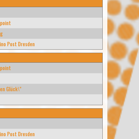
point
rg
ino Post Dresden
point
en Glück\"
e
ino Post Dresden