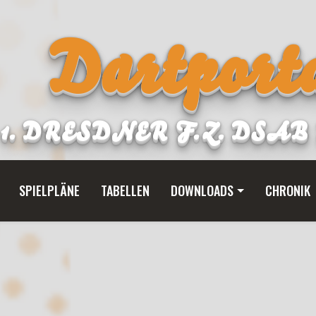
Dartporta
1. DRESDNER F.Z. DSA
SPIELPLÄNE
TABELLEN
DOWNLOADS
CHRONIK