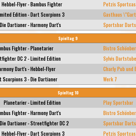
Hebbel-Flyer
-
Bambus Fighter
Petzis Sportcas
imited Edition
-
Dart Scorpions 3
Gasthaus \"Gart
Die Dartianer
-
Harmony Dart's
Sportsbar Darts
Spieltag 9
mbus Fighter
-
Planetarier
Bistro Schönbe
tfighter DC 2
-
Limited Edition
Sylvis Dartstub
armony Dart's
-
Hebbel-Flyer
Charly Pub und 
t Scorpions 3
-
Die Dartianer
Werk 7
Spieltag 10
Planetarier
-
Limited Edition
Play Sportsbar
mbus Fighter
-
Harmony Dart's
Bistro Schönbe
Die Dartianer
-
Streetfighter DC 2
Sportsbar Darts
Hebbel-Flyer
-
Dart Scorpions 3
Petzis Sportcas