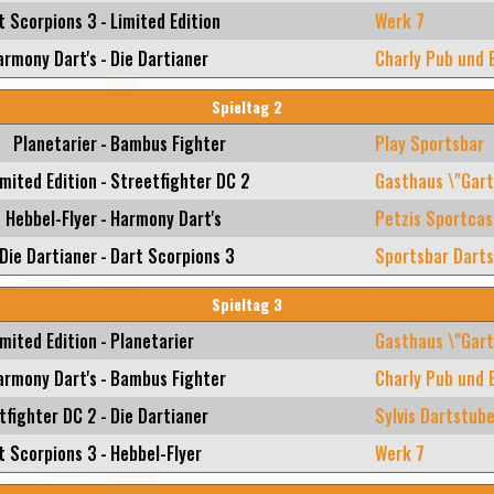
t Scorpions 3
-
Limited Edition
Werk 7
armony Dart's
-
Die Dartianer
Charly Pub und 
Spieltag 2
Planetarier
-
Bambus Fighter
Play Sportsbar
imited Edition
-
Streetfighter DC 2
Gasthaus \"Gart
Hebbel-Flyer
-
Harmony Dart's
Petzis Sportcas
Die Dartianer
-
Dart Scorpions 3
Sportsbar Darts
Spieltag 3
imited Edition
-
Planetarier
Gasthaus \"Gart
armony Dart's
-
Bambus Fighter
Charly Pub und 
tfighter DC 2
-
Die Dartianer
Sylvis Dartstub
t Scorpions 3
-
Hebbel-Flyer
Werk 7