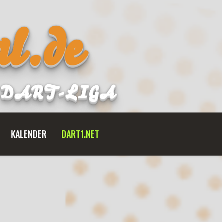
l.de
B DART-LIGA
KALENDER
DART1.NET