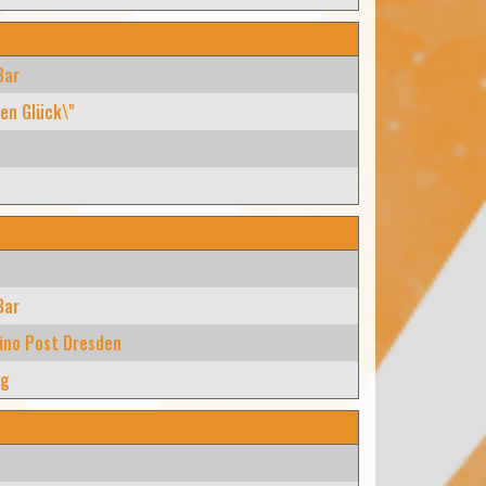
Bar
en Glück\"
e
Bar
ino Post Dresden
rg