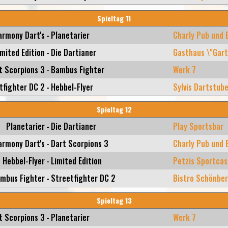
Spieltag 11
armony Dart's
-
Planetarier
Charly Pub und 
imited Edition
-
Die Dartianer
Gasthaus \"Gart
t Scorpions 3
-
Bambus Fighter
Werk 7
tfighter DC 2
-
Hebbel-Flyer
Sylvis Dartstub
Spieltag 12
Planetarier
-
Die Dartianer
Play Sportsbar
armony Dart's
-
Dart Scorpions 3
Charly Pub und 
Hebbel-Flyer
-
Limited Edition
Petzis Sportcas
mbus Fighter
-
Streetfighter DC 2
Bistro Schönbe
Spieltag 13
t Scorpions 3
-
Planetarier
Werk 7