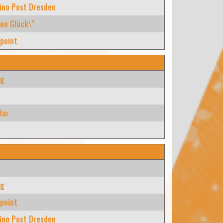
ino Post Dresden
en Glück\"
point
rg
e
Bar
rg
point
ino Post Dresden