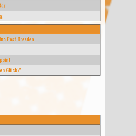
Bar
rg
ino Post Dresden
e
point
en Glück\"