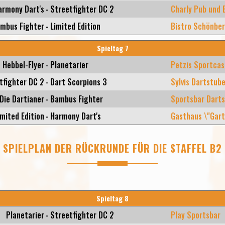
armony Dart's
-
Streetfighter DC 2
Charly Pub und 
mbus Fighter
-
Limited Edition
Bistro Schönbe
Spieltag 7
Hebbel-Flyer
-
Planetarier
Petzis Sportcas
tfighter DC 2
-
Dart Scorpions 3
Sylvis Dartstub
Die Dartianer
-
Bambus Fighter
Sportsbar Darts
imited Edition
-
Harmony Dart's
Gasthaus \"Gart
SPIELPLAN DER RÜCKRUNDE FÜR DIE STAFFEL B2
Spieltag 8
Planetarier
-
Streetfighter DC 2
Play Sportsbar