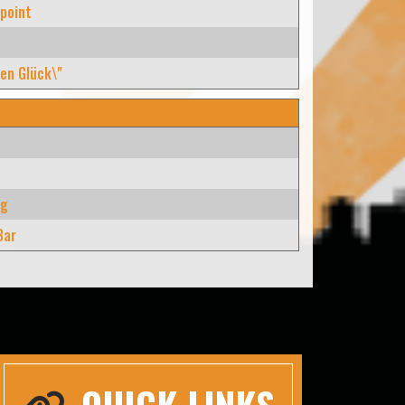
point
e
en Glück\"
rg
Bar