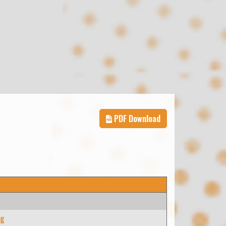
PDF Download
e
rg