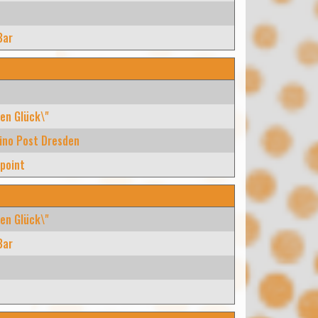
Bar
en Glück\"
ino Post Dresden
point
en Glück\"
Bar
e