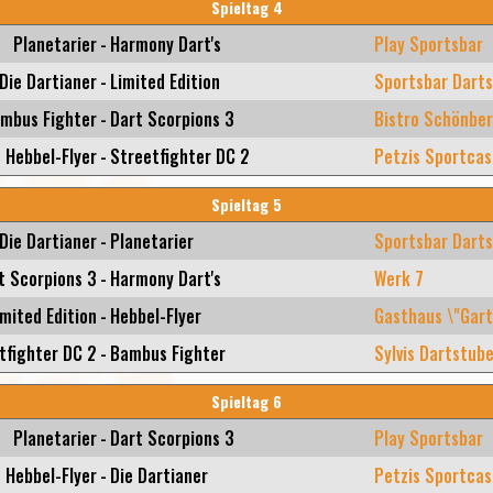
Spieltag 4
Planetarier
-
Harmony Dart's
Play Sportsbar
Die Dartianer
-
Limited Edition
Sportsbar Darts
mbus Fighter
-
Dart Scorpions 3
Bistro Schönbe
Hebbel-Flyer
-
Streetfighter DC 2
Petzis Sportcas
Spieltag 5
Die Dartianer
-
Planetarier
Sportsbar Darts
t Scorpions 3
-
Harmony Dart's
Werk 7
imited Edition
-
Hebbel-Flyer
Gasthaus \"Gart
tfighter DC 2
-
Bambus Fighter
Sylvis Dartstub
Spieltag 6
Planetarier
-
Dart Scorpions 3
Play Sportsbar
Hebbel-Flyer
-
Die Dartianer
Petzis Sportcas