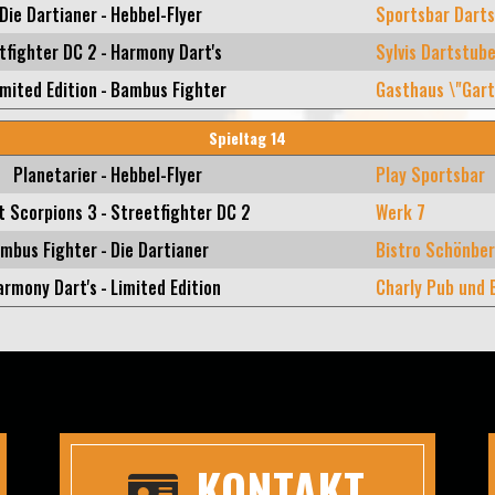
Die Dartianer
-
Hebbel-Flyer
Sportsbar Darts
tfighter DC 2
-
Harmony Dart's
Sylvis Dartstub
imited Edition
-
Bambus Fighter
Gasthaus \"Gart
Spieltag 14
Planetarier
-
Hebbel-Flyer
Play Sportsbar
t Scorpions 3
-
Streetfighter DC 2
Werk 7
mbus Fighter
-
Die Dartianer
Bistro Schönbe
armony Dart's
-
Limited Edition
Charly Pub und 
KONTAKT