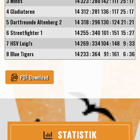
3
Mino's
14
323
:
280
142
:
111
25
:
17
4
Gladiatoren
14
312
:
281
136
:
117
25
:
17
5
Dartfreunde Altenberg 2
14
318
:
296
130
:
124
21
:
21
6
Streetfighter 1
14
255
:
340
101
:
151
15
:
27
7
HSV Luigi's
14
269
:
334
104
:
148
9
:
33
8
Blue Tigers
14
233
:
364
91
:
161
6
:
36
PDF Download
STATISTIK