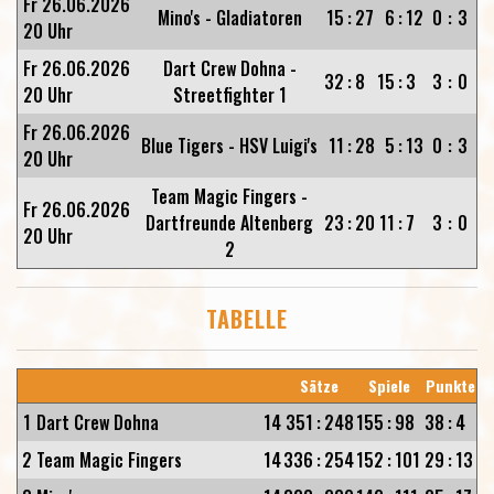
Fr 26.06.2026
Mino's - Gladiatoren
15
:
27
6
:
12
0
:
3
20 Uhr
Fr 26.06.2026
Dart Crew Dohna -
32
:
8
15
:
3
3
:
0
20 Uhr
Streetfighter 1
Fr 26.06.2026
Blue Tigers - HSV Luigi's
11
:
28
5
:
13
0
:
3
20 Uhr
Team Magic Fingers -
Fr 26.06.2026
Dartfreunde Altenberg
23
:
20
11
:
7
3
:
0
20 Uhr
2
TABELLE
Sätze
Spiele
Punkte
1
Dart Crew Dohna
14
351
:
248
155
:
98
38
:
4
2
Team Magic Fingers
14
336
:
254
152
:
101
29
:
13