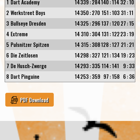
1
Dart Academy
14
339
:
284
140
:
114
32
:
10
2
Werkstreet Boys
14
350
:
270
151
:
103
31
:
11
3
Bullseye Dresden
14
325
:
296
137
:
120
27
:
15
4
Extreme
14
310
:
304
131
:
122
23
:
19
5
Pulsnitzer Spitzen
14
315
:
308
128
:
127
21
:
21
6
Die Zeitlosen
14
298
:
327
121
:
134
19
:
23
7
De Husch-Zwerge
14
293
:
335
114
:
141
9
:
33
8
Dart Pinguine
14
253
:
359
97
:
158
6
:
36
PDF Download