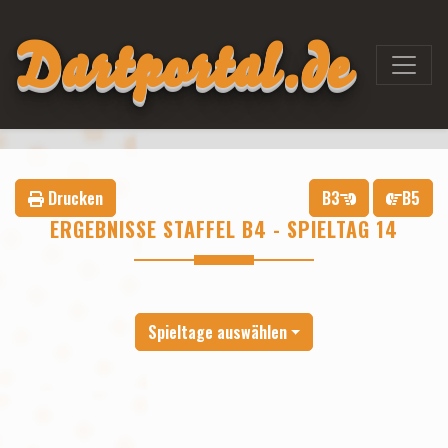
Dartportal.de
Drucken
B3
B5
ERGEBNISSE STAFFEL B4 - SPIELTAG 14
Spieltage auswählen