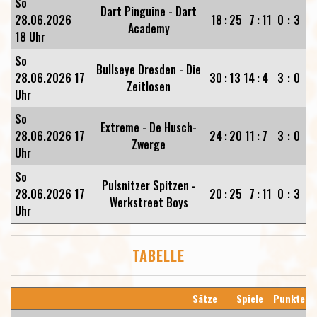
So
Dart Pinguine - Dart
28.06.2026
18
:
25
7
:
11
0
:
3
Academy
18 Uhr
So
Bullseye Dresden - Die
28.06.2026 17
30
:
13
14
:
4
3
:
0
Zeitlosen
Uhr
So
Extreme - De Husch-
28.06.2026 17
24
:
20
11
:
7
3
:
0
Zwerge
Uhr
So
Pulsnitzer Spitzen -
28.06.2026 17
20
:
25
7
:
11
0
:
3
Werkstreet Boys
Uhr
TABELLE
Sätze
Spiele
Punkte