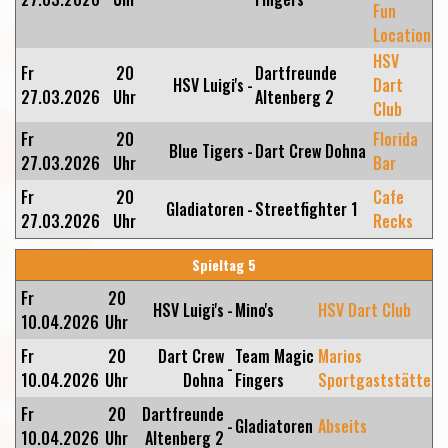
Fun
Location
HSV
Fr
20
Dartfreunde
HSV Luigi's
-
Dart
27.03.2026
Uhr
Altenberg 2
Club
Fr
20
Florida
Blue Tigers
-
Dart Crew Dohna
27.03.2026
Uhr
Bar
Fr
20
Cafe
Gladiatoren
-
Streetfighter 1
27.03.2026
Uhr
Recks
Spieltag 5
Fr
20
HSV Luigi's
-
Mino's
HSV Dart Club
10.04.2026
Uhr
Fr
20
Dart Crew
Team Magic
Marios
-
10.04.2026
Uhr
Dohna
Fingers
Sportgaststätte
Fr
20
Dartfreunde
-
Gladiatoren
Abseits
10.04.2026
Uhr
Altenberg 2