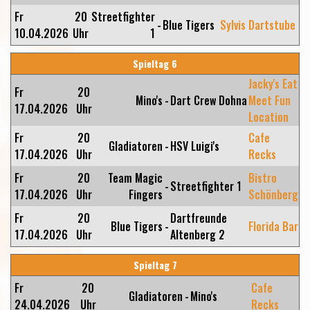
Fr
20
Streetfighter
-
Blue Tigers
Sylvis Dartstube
10.04.2026
Uhr
1
Spieltag 6
Jacky's Eat
Fr
20
Mino's
-
Dart Crew Dohna
Meet Fun
17.04.2026
Uhr
Location
Fr
20
Cafe
Gladiatoren
-
HSV Luigi's
17.04.2026
Uhr
Recks
Fr
20
Team Magic
Bistro
-
Streetfighter 1
17.04.2026
Uhr
Fingers
Schönberg
Fr
20
Dartfreunde
Blue Tigers
-
Florida Bar
17.04.2026
Uhr
Altenberg 2
Spieltag 7
Fr
20
Cafe
Gladiatoren
-
Mino's
24.04.2026
Uhr
Recks