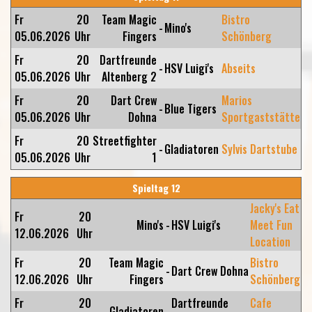
Fr
20
Team Magic
Bistro
-
Mino's
05.06.2026
Uhr
Fingers
Schönberg
Fr
20
Dartfreunde
-
HSV Luigi's
Abseits
05.06.2026
Uhr
Altenberg 2
Fr
20
Dart Crew
Marios
-
Blue Tigers
05.06.2026
Uhr
Dohna
Sportgaststätte
Fr
20
Streetfighter
-
Gladiatoren
Sylvis Dartstube
05.06.2026
Uhr
1
Spieltag 12
Jacky's Eat
Fr
20
Mino's
-
HSV Luigi's
Meet Fun
12.06.2026
Uhr
Location
Fr
20
Team Magic
Bistro
-
Dart Crew Dohna
12.06.2026
Uhr
Fingers
Schönberg
Fr
20
Dartfreunde
Cafe
Gladiatoren
-