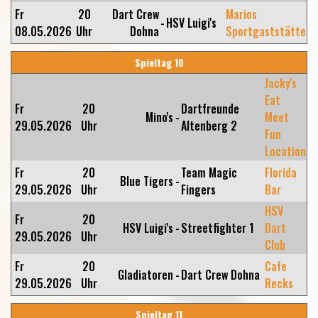
Fr
20
Dart Crew
Marios
-
HSV Luigi's
08.05.2026
Uhr
Dohna
Sportgaststätte
Spieltag 10
Jacky's
Eat
Fr
20
Dartfreunde
Mino's
-
Meet
29.05.2026
Uhr
Altenberg 2
Fun
Location
Fr
20
Team Magic
Florida
Blue Tigers
-
29.05.2026
Uhr
Fingers
Bar
HSV
Fr
20
HSV Luigi's
-
Streetfighter 1
Dart
29.05.2026
Uhr
Club
Fr
20
Cafe
Gladiatoren
-
Dart Crew Dohna
29.05.2026
Uhr
Recks
Spieltag 11