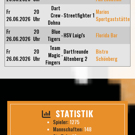
Dart
Fr
20
Marios
Crew
-
Streetfighter 1
26.06.2026
Uhr
Sportgaststätte
Dohna
Fr
20
Blue
-
HSV Luigi's
Florida Bar
26.06.2026
Uhr
Tigers
Team
Fr
20
Dartfreunde
Bistro
Magic
-
26.06.2026
Uhr
Altenberg 2
Schönberg
Fingers
STATISTIK
Spieler:
1275
Mannschaften:
148