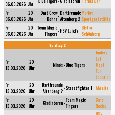
Blue Tigers
-
Gladiatoren
Florida Bar
06.03.2026
Uhr
Fr
20
Dart Crew
Dartfreunde
Marios
-
06.03.2026
Uhr
Dohna
Altenberg 2
Sportgaststätte
Fr
20
Team Magic
Bistro
-
HSV Luigi's
06.03.2026
Uhr
Fingers
Schönberg
Spieltag 2
Jacky's
Eat
Fr
20
Mino's
-
Blue Tigers
Meet
13.03.2026
Uhr
Fun
Location
Fr
20
Dartfreunde
-
Streetfighter 1
Abseits
13.03.2026
Uhr
Altenberg 2
Fr
20
Team Magic
Cafe
Gladiatoren
-
13.03.2026
Uhr
Fingers
Recks
HSV