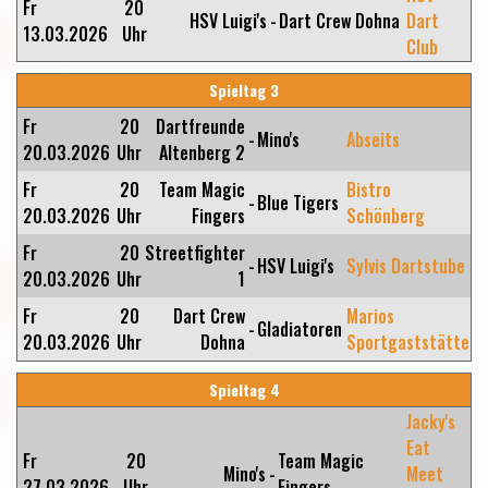
Fr
20
HSV Luigi's
-
Dart Crew Dohna
Dart
13.03.2026
Uhr
Club
Spieltag 3
Fr
20
Dartfreunde
-
Mino's
Abseits
20.03.2026
Uhr
Altenberg 2
Fr
20
Team Magic
Bistro
-
Blue Tigers
20.03.2026
Uhr
Fingers
Schönberg
Fr
20
Streetfighter
-
HSV Luigi's
Sylvis Dartstube
20.03.2026
Uhr
1
Fr
20
Dart Crew
Marios
-
Gladiatoren
20.03.2026
Uhr
Dohna
Sportgaststätte
Spieltag 4
Jacky's
Eat
Fr
20
Team Magic
Mino's
-
Meet
27.03.2026
Uhr
Fingers