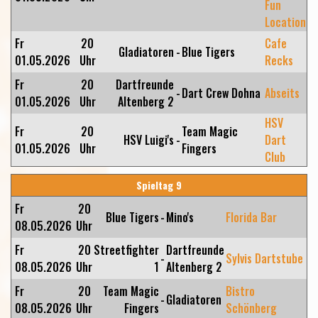
Fun
Location
Fr
20
Cafe
Gladiatoren
-
Blue Tigers
01.05.2026
Uhr
Recks
Fr
20
Dartfreunde
-
Dart Crew Dohna
Abseits
01.05.2026
Uhr
Altenberg 2
HSV
Fr
20
Team Magic
HSV Luigi's
-
Dart
01.05.2026
Uhr
Fingers
Club
Spieltag 9
Fr
20
Blue Tigers
-
Mino's
Florida Bar
08.05.2026
Uhr
Fr
20
Streetfighter
Dartfreunde
-
Sylvis Dartstube
08.05.2026
Uhr
1
Altenberg 2
Fr
20
Team Magic
Bistro
-
Gladiatoren
08.05.2026
Uhr
Fingers
Schönberg