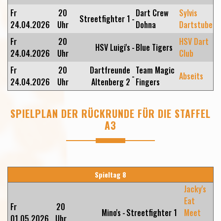
Fr
20
Dart Crew
Sylvis
Streetfighter 1
-
24.04.2026
Uhr
Dohna
Dartstube
Fr
20
HSV Dart
HSV Luigi's
-
Blue Tigers
24.04.2026
Uhr
Club
Fr
20
Dartfreunde
Team Magic
-
Abseits
24.04.2026
Uhr
Altenberg 2
Fingers
SPIELPLAN DER RÜCKRUNDE FÜR DIE STAFFEL
A3
Spieltag 8
Jacky's
Eat
Fr
20
Mino's
-
Streetfighter 1
Meet
01.05.2026
Uhr