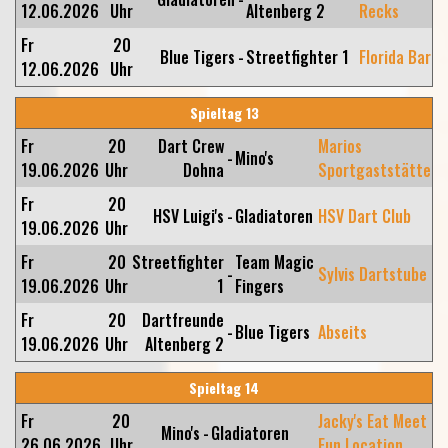
12.06.2026
Uhr
Altenberg 2
Recks
Fr
20
Blue Tigers
-
Streetfighter 1
Florida Bar
12.06.2026
Uhr
Spieltag 13
Fr
20
Dart Crew
Marios
-
Mino's
19.06.2026
Uhr
Dohna
Sportgaststätte
Fr
20
HSV Luigi's
-
Gladiatoren
HSV Dart Club
19.06.2026
Uhr
Fr
20
Streetfighter
Team Magic
-
Sylvis Dartstube
19.06.2026
Uhr
1
Fingers
Fr
20
Dartfreunde
-
Blue Tigers
Abseits
19.06.2026
Uhr
Altenberg 2
Spieltag 14
Fr
20
Jacky's Eat Meet
Mino's
-
Gladiatoren
26.06.2026
Uhr
Fun Location