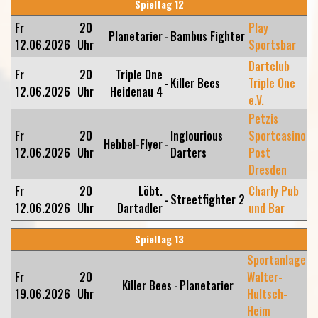
Spieltag 12
Fr
20
Play
Planetarier
-
Bambus Fighter
12.06.2026
Uhr
Sportsbar
Dartclub
Fr
20
Triple One
-
Killer Bees
Triple One
12.06.2026
Uhr
Heidenau 4
e.V.
Petzis
Fr
20
Inglourious
Sportcasino
Hebbel-Flyer
-
12.06.2026
Uhr
Darters
Post
Dresden
Fr
20
Löbt.
Charly Pub
-
Streetfighter 2
12.06.2026
Uhr
Dartadler
und Bar
Spieltag 13
Sportanlage
Fr
20
Walter-
Killer Bees
-
Planetarier
19.06.2026
Uhr
Hultsch-
Heim