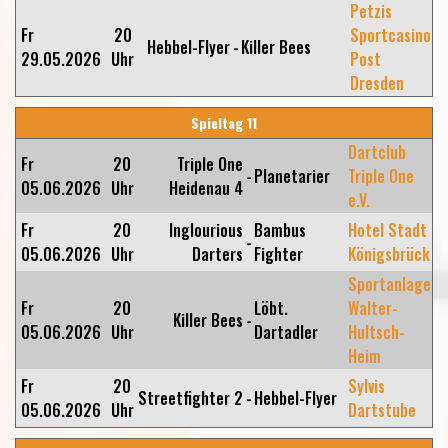
Petzis
Fr
20
Sportcasino
Hebbel-Flyer
-
Killer Bees
29.05.2026
Uhr
Post
Dresden
Spieltag 11
Dartclub
Fr
20
Triple One
-
Planetarier
Triple One
05.06.2026
Uhr
Heidenau 4
e.V.
Fr
20
Inglourious
Bambus
Hotel Stadt
-
05.06.2026
Uhr
Darters
Fighter
Königsbrück
Sportanlage
Fr
20
Löbt.
Walter-
Killer Bees
-
05.06.2026
Uhr
Dartadler
Hultsch-
Heim
Fr
20
Sylvis
Streetfighter 2
-
Hebbel-Flyer
05.06.2026
Uhr
Dartstube