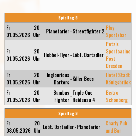
Spieltag 8
Fr
20
Play
Planetarier
-
Streetfighter 2
01.05.2026
Uhr
Sportsbar
Petzis
Fr
20
Sportcasino
Hebbel-Flyer
-
Löbt. Dartadler
01.05.2026
Uhr
Post
Dresden
Fr
20
Inglourious
Hotel Stadt
-
Killer Bees
01.05.2026
Uhr
Darters
Königsbrück
Fr
20
Bambus
Triple One
Bistro
-
01.05.2026
Uhr
Fighter
Heidenau 4
Schönberg
Spieltag 9
Fr
20
Charly Pub
Löbt. Dartadler
-
Planetarier
08.05.2026
Uhr
und Bar