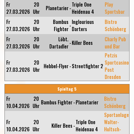
Fr
20
Triple One
Play
Planetarier
-
27.03.2026
Uhr
Heidenau 4
Sportsbar
Fr
20
Bambus
Inglourious
Bistro
-
27.03.2026
Uhr
Fighter
Darters
Schönberg
Fr
20
Löbt.
Charly Pub
-
Killer Bees
27.03.2026
Uhr
Dartadler
und Bar
Petzis
Fr
20
Sportcasino
Hebbel-Flyer
-
Streetfighter 2
27.03.2026
Uhr
Post
Dresden
Spieltag 5
Fr
20
Bistro
Bambus Fighter
-
Planetarier
10.04.2026
Uhr
Schönberg
Sportanlage
Fr
20
Triple One
Walter-
Killer Bees
-
10.04.2026
Uhr
Heidenau 4
Hultsch-