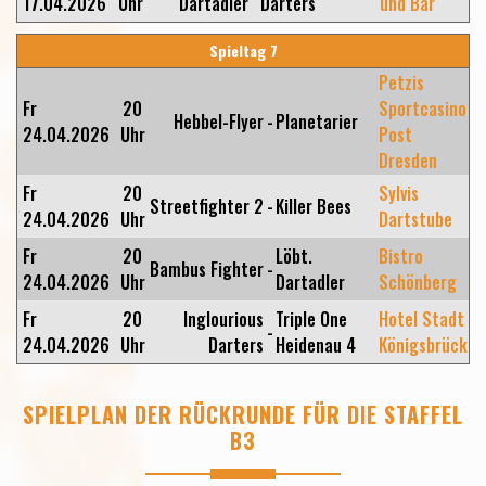
17.04.2026
Uhr
Dartadler
Darters
und Bar
Spieltag 7
Petzis
Fr
20
Sportcasino
Hebbel-Flyer
-
Planetarier
24.04.2026
Uhr
Post
Dresden
Fr
20
Sylvis
Streetfighter 2
-
Killer Bees
24.04.2026
Uhr
Dartstube
Fr
20
Löbt.
Bistro
Bambus Fighter
-
24.04.2026
Uhr
Dartadler
Schönberg
Fr
20
Inglourious
Triple One
Hotel Stadt
-
24.04.2026
Uhr
Darters
Heidenau 4
Königsbrück
SPIELPLAN DER RÜCKRUNDE FÜR DIE STAFFEL
B3