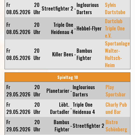
Fr
20
Inglourious
Sylvis
Streetfighter 2
-
08.05.2026
Uhr
Darters
Dartstube
Dartclub
Fr
20
Triple One
-
Hebbel-Flyer
Triple One
08.05.2026
Uhr
Heidenau 4
e.V.
Sportanlage
Fr
20
Bambus
Walter-
Killer Bees
-
08.05.2026
Uhr
Fighter
Hultsch-
Heim
Spieltag 10
Fr
20
Inglourious
Play
Planetarier
-
29.05.2026
Uhr
Darters
Sportsbar
Fr
20
Löbt.
Triple One
Charly Pub
-
29.05.2026
Uhr
Dartadler
Heidenau 4
und Bar
Fr
20
Bambus
Bistro
-
Streetfighter 2
29.05.2026
Uhr
Fighter
Schönberg