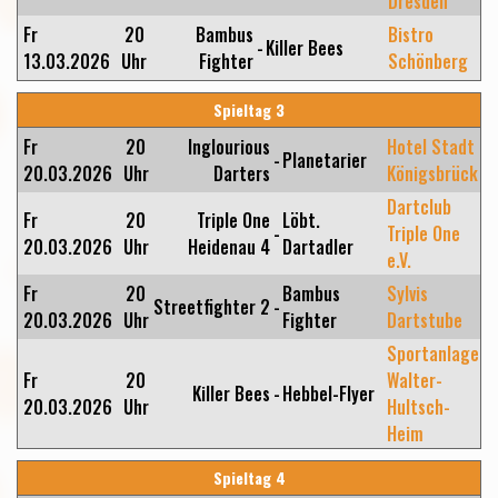
Dresden
Fr
20
Bambus
Bistro
-
Killer Bees
13.03.2026
Uhr
Fighter
Schönberg
Spieltag 3
Fr
20
Inglourious
Hotel Stadt
-
Planetarier
20.03.2026
Uhr
Darters
Königsbrück
Dartclub
Fr
20
Triple One
Löbt.
-
Triple One
20.03.2026
Uhr
Heidenau 4
Dartadler
e.V.
Fr
20
Bambus
Sylvis
Streetfighter 2
-
20.03.2026
Uhr
Fighter
Dartstube
Sportanlage
Fr
20
Walter-
Killer Bees
-
Hebbel-Flyer
20.03.2026
Uhr
Hultsch-
Heim
Spieltag 4