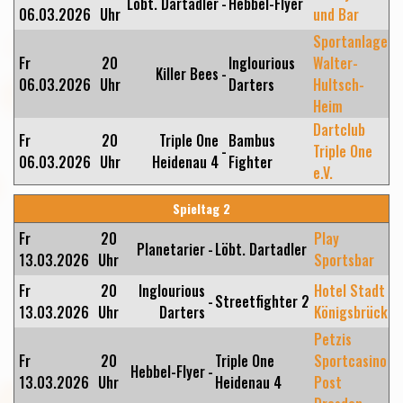
Löbt. Dartadler
-
Hebbel-Flyer
06.03.2026
Uhr
und Bar
Sportanlage
Fr
20
Inglourious
Walter-
Killer Bees
-
06.03.2026
Uhr
Darters
Hultsch-
Heim
Dartclub
Fr
20
Triple One
Bambus
-
Triple One
06.03.2026
Uhr
Heidenau 4
Fighter
e.V.
Spieltag 2
Fr
20
Play
Planetarier
-
Löbt. Dartadler
13.03.2026
Uhr
Sportsbar
Fr
20
Inglourious
Hotel Stadt
-
Streetfighter 2
13.03.2026
Uhr
Darters
Königsbrück
Petzis
Fr
20
Triple One
Sportcasino
Hebbel-Flyer
-
13.03.2026
Uhr
Heidenau 4
Post