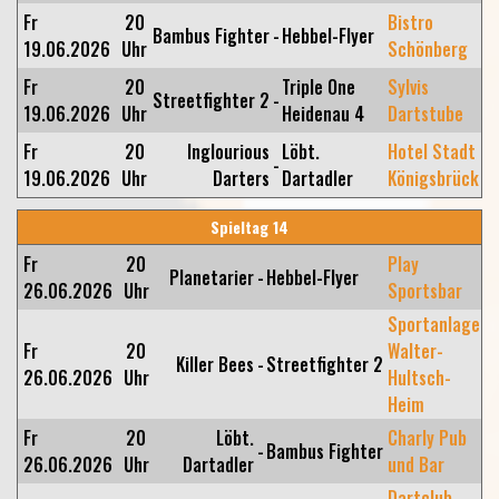
Fr
20
Bistro
Bambus Fighter
-
Hebbel-Flyer
19.06.2026
Uhr
Schönberg
Fr
20
Triple One
Sylvis
Streetfighter 2
-
19.06.2026
Uhr
Heidenau 4
Dartstube
Fr
20
Inglourious
Löbt.
Hotel Stadt
-
19.06.2026
Uhr
Darters
Dartadler
Königsbrück
Spieltag 14
Fr
20
Play
Planetarier
-
Hebbel-Flyer
26.06.2026
Uhr
Sportsbar
Sportanlage
Fr
20
Walter-
Killer Bees
-
Streetfighter 2
26.06.2026
Uhr
Hultsch-
Heim
Fr
20
Löbt.
Charly Pub
-
Bambus Fighter
26.06.2026
Uhr
Dartadler
und Bar
Dartclub