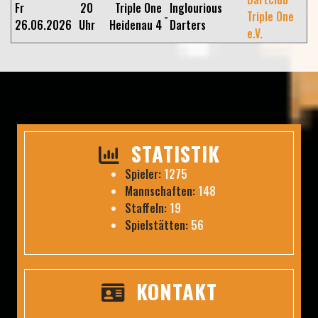
Fr
20
Triple One
Inglourious
-
Triple One
26.06.2026
Uhr
Heidenau 4
Darters
e.V.
STATISTIK
Spieler:
1275
Mannschaften:
148
Staffeln:
19
Spielstätten:
56
KONTAKT