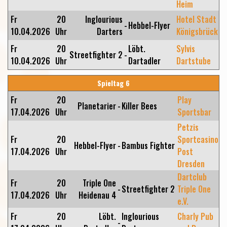
Heim
Fr
20
Inglourious
Hotel Stadt
-
Hebbel-Flyer
10.04.2026
Uhr
Darters
Königsbrück
Fr
20
Löbt.
Sylvis
Streetfighter 2
-
10.04.2026
Uhr
Dartadler
Dartstube
Spieltag 6
Fr
20
Play
Planetarier
-
Killer Bees
17.04.2026
Uhr
Sportsbar
Petzis
Fr
20
Sportcasino
Hebbel-Flyer
-
Bambus Fighter
17.04.2026
Uhr
Post
Dresden
Dartclub
Fr
20
Triple One
-
Streetfighter 2
Triple One
17.04.2026
Uhr
Heidenau 4
e.V.
Fr
20
Löbt.
Inglourious
Charly Pub
-