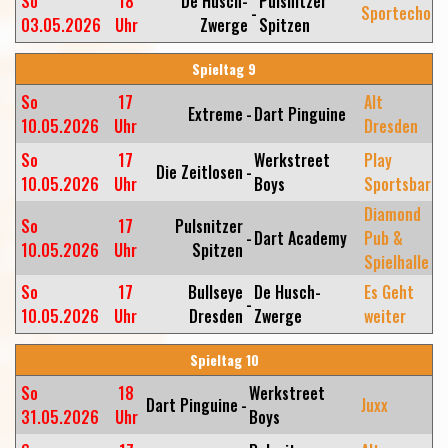
So
18
De Husch-
Pulsnitzer
-
Sportecho
03.05.2026
Uhr
Zwerge
Spitzen
Spieltag 9
So
17
Alt
Extreme
-
Dart Pinguine
10.05.2026
Uhr
Dresden
So
17
Werkstreet
Play
Die Zeitlosen
-
10.05.2026
Uhr
Boys
Sportsbar
Diamond
So
17
Pulsnitzer
-
Dart Academy
Pub &
10.05.2026
Uhr
Spitzen
Spielhalle
So
17
Bullseye
De Husch-
Es Geht
-
10.05.2026
Uhr
Dresden
Zwerge
weiter
Spieltag 10
So
18
Werkstreet
Dart Pinguine
-
Juxx
31.05.2026
Uhr
Boys