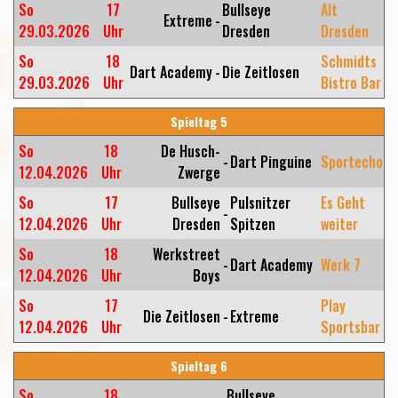
So
17
Bullseye
Alt
Extreme
-
29.03.2026
Uhr
Dresden
Dresden
So
18
Schmidts
Dart Academy
-
Die Zeitlosen
29.03.2026
Uhr
Bistro Bar
Spieltag 5
So
18
De Husch-
-
Dart Pinguine
Sportecho
12.04.2026
Uhr
Zwerge
So
17
Bullseye
Pulsnitzer
Es Geht
-
12.04.2026
Uhr
Dresden
Spitzen
weiter
So
18
Werkstreet
-
Dart Academy
Werk 7
12.04.2026
Uhr
Boys
So
17
Play
Die Zeitlosen
-
Extreme
12.04.2026
Uhr
Sportsbar
Spieltag 6
So
18
Bullseye