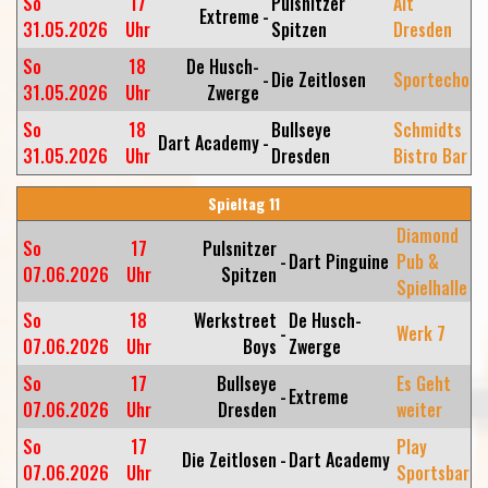
So
17
Pulsnitzer
Alt
Extreme
-
31.05.2026
Uhr
Spitzen
Dresden
So
18
De Husch-
-
Die Zeitlosen
Sportecho
31.05.2026
Uhr
Zwerge
So
18
Bullseye
Schmidts
Dart Academy
-
31.05.2026
Uhr
Dresden
Bistro Bar
Spieltag 11
Diamond
So
17
Pulsnitzer
-
Dart Pinguine
Pub &
07.06.2026
Uhr
Spitzen
Spielhalle
So
18
Werkstreet
De Husch-
-
Werk 7
07.06.2026
Uhr
Boys
Zwerge
So
17
Bullseye
Es Geht
-
Extreme
07.06.2026
Uhr
Dresden
weiter
So
17
Play
Die Zeitlosen
-
Dart Academy
07.06.2026
Uhr
Sportsbar