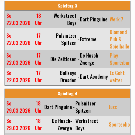
Spieltag 3
So
18
Werkstreet
-
Dart Pinguine
Werk 7
22.03.2026
Uhr
Boys
Diamond
So
17
Pulsnitzer
-
Extreme
Pub &
22.03.2026
Uhr
Spitzen
Spielhalle
So
17
De Husch-
Play
Die Zeitlosen
-
22.03.2026
Uhr
Zwerge
Sportsbar
So
17
Bullseye
Es Geht
-
Dart Academy
22.03.2026
Uhr
Dresden
weiter
Spieltag 4
So
18
Pulsnitzer
Dart Pinguine
-
Juxx
29.03.2026
Uhr
Spitzen
So
18
De Husch-
Werkstreet
-
Sportecho
29.03.2026
Uhr
Zwerge
Boys