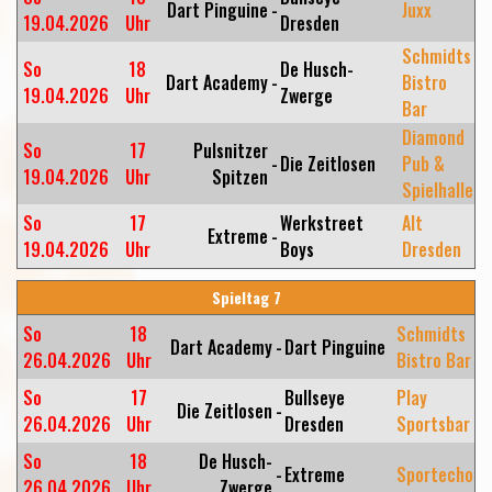
Dart Pinguine
-
Juxx
19.04.2026
Uhr
Dresden
Schmidts
So
18
De Husch-
Dart Academy
-
Bistro
19.04.2026
Uhr
Zwerge
Bar
Diamond
So
17
Pulsnitzer
-
Die Zeitlosen
Pub &
19.04.2026
Uhr
Spitzen
Spielhalle
So
17
Werkstreet
Alt
Extreme
-
19.04.2026
Uhr
Boys
Dresden
Spieltag 7
So
18
Schmidts
Dart Academy
-
Dart Pinguine
26.04.2026
Uhr
Bistro Bar
So
17
Bullseye
Play
Die Zeitlosen
-
26.04.2026
Uhr
Dresden
Sportsbar
So
18
De Husch-
-
Extreme
Sportecho
26.04.2026
Uhr
Zwerge