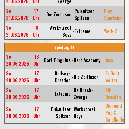
21.06.2026
Uhr
Zwerge
So
17
Pulsnitzer
Play
Die Zeitlosen
-
21.06.2026
Uhr
Spitzen
Sportsbar
So
18
Werkstreet
-
Extreme
Werk 7
21.06.2026
Uhr
Boys
Spieltag 14
So
18
Dart Pinguine
-
Dart Academy
Juxx
28.06.2026
Uhr
So
17
Bullseye
Es Geht
-
Die Zeitlosen
28.06.2026
Uhr
Dresden
weiter
So
17
De Husch-
Alt
Extreme
-
28.06.2026
Uhr
Zwerge
Dresden
Diamond
So
17
Pulsnitzer
Werkstreet
-
Pub &
28.06.2026
Uhr
Spitzen
Boys
Spielhalle