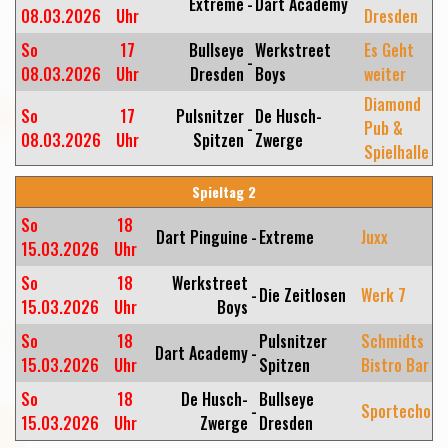
Extreme
-
Dart Academy
08.03.2026
Uhr
Dresden
So
17
Bullseye
Werkstreet
Es Geht
-
08.03.2026
Uhr
Dresden
Boys
weiter
Diamond
So
17
Pulsnitzer
De Husch-
-
Pub &
08.03.2026
Uhr
Spitzen
Zwerge
Spielhalle
Spieltag 2
So
18
Dart Pinguine
-
Extreme
Juxx
15.03.2026
Uhr
So
18
Werkstreet
-
Die Zeitlosen
Werk 7
15.03.2026
Uhr
Boys
So
18
Pulsnitzer
Schmidts
Dart Academy
-
15.03.2026
Uhr
Spitzen
Bistro Bar
So
18
De Husch-
Bullseye
-
Sportecho
15.03.2026
Uhr
Zwerge
Dresden