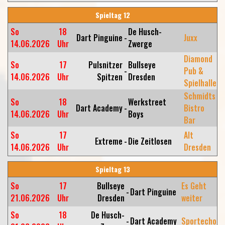
Spieltag 12
So
18
De Husch-
Dart Pinguine
-
Juxx
14.06.2026
Uhr
Zwerge
Diamond
So
17
Pulsnitzer
Bullseye
-
Pub &
14.06.2026
Uhr
Spitzen
Dresden
Spielhalle
Schmidts
So
18
Werkstreet
Dart Academy
-
Bistro
14.06.2026
Uhr
Boys
Bar
So
17
Alt
Extreme
-
Die Zeitlosen
14.06.2026
Uhr
Dresden
Spieltag 13
So
17
Bullseye
Es Geht
-
Dart Pinguine
21.06.2026
Uhr
Dresden
weiter
So
18
De Husch-
-
Dart Academy
Sportecho