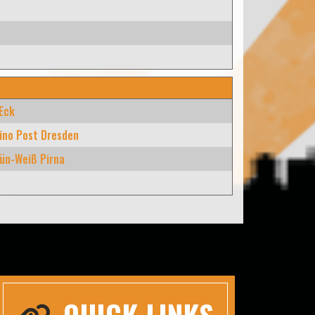
 Eck
ino Post Dresden
ün-Weiß Pirna