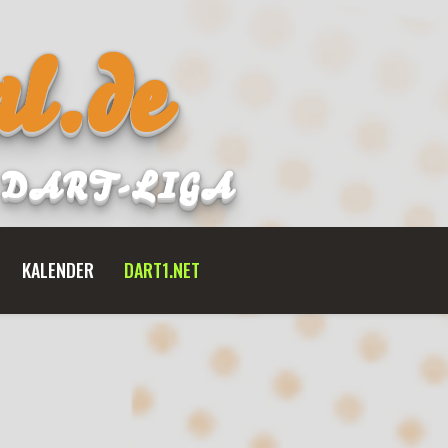
l.de
B DART-LIGA
KALENDER
DART1.NET