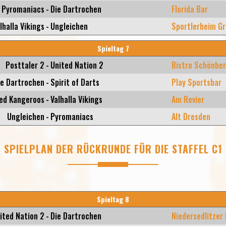
Pyromaniacs
-
Die Dartrochen
Florida Bar
lhalla Vikings
-
Ungleichen
Sportlerheim Gr
Spieltag 7
Posttaler 2
-
United Nation 2
Bistro Schönbe
ie Dartrochen
-
Spirit of Darts
Play Sportsbar
Red Kangeroos
-
Valhalla Vikings
Am Revier
Ungleichen
-
Pyromaniacs
Alt Dresden
SPIELPLAN DER RÜCKRUNDE FÜR DIE STAFFEL C1
Spieltag 8
ited Nation 2
-
Die Dartrochen
Niedersedlitzer