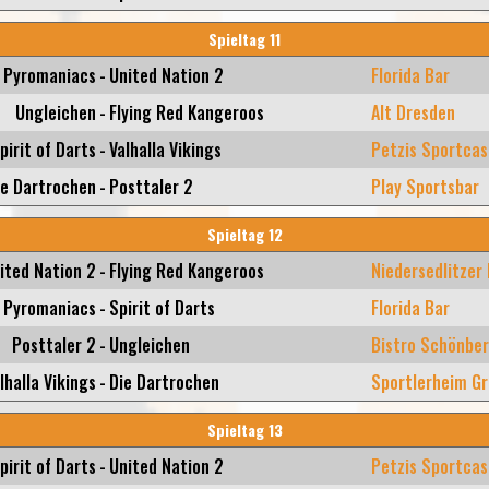
Spieltag 11
Pyromaniacs
-
United Nation 2
Florida Bar
Ungleichen
-
Flying Red Kangeroos
Alt Dresden
pirit of Darts
-
Valhalla Vikings
Petzis Sportcas
ie Dartrochen
-
Posttaler 2
Play Sportsbar
Spieltag 12
ited Nation 2
-
Flying Red Kangeroos
Niedersedlitzer
Pyromaniacs
-
Spirit of Darts
Florida Bar
Posttaler 2
-
Ungleichen
Bistro Schönbe
lhalla Vikings
-
Die Dartrochen
Sportlerheim Gr
Spieltag 13
pirit of Darts
-
United Nation 2
Petzis Sportcas