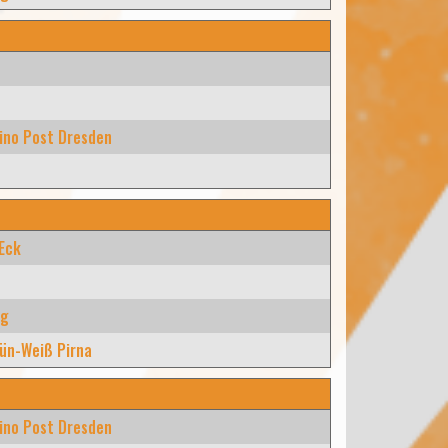
ino Post Dresden
 Eck
rg
ün-Weiß Pirna
ino Post Dresden