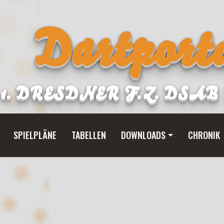
Dartporta
1. DRESDNER F.Z. DSA
SPIELPLÄNE
TABELLEN
DOWNLOADS
CHRONIK