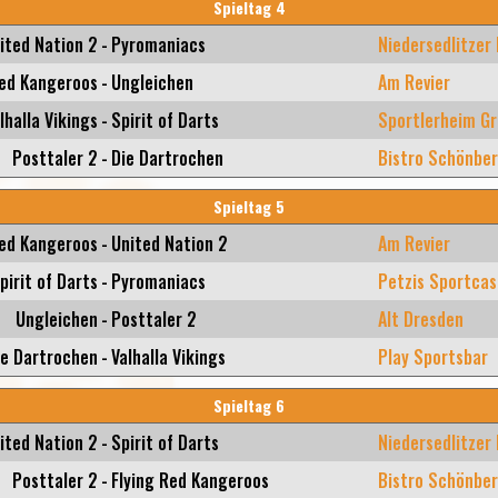
Spieltag 4
ited Nation 2
-
Pyromaniacs
Niedersedlitzer
Red Kangeroos
-
Ungleichen
Am Revier
lhalla Vikings
-
Spirit of Darts
Sportlerheim Gr
Posttaler 2
-
Die Dartrochen
Bistro Schönbe
Spieltag 5
Red Kangeroos
-
United Nation 2
Am Revier
pirit of Darts
-
Pyromaniacs
Petzis Sportcas
Ungleichen
-
Posttaler 2
Alt Dresden
ie Dartrochen
-
Valhalla Vikings
Play Sportsbar
Spieltag 6
ited Nation 2
-
Spirit of Darts
Niedersedlitzer
Posttaler 2
-
Flying Red Kangeroos
Bistro Schönbe