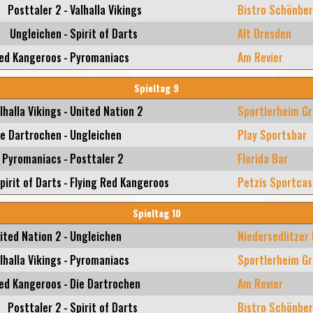
Posttaler 2
-
Valhalla Vikings
Bistro Schönbe
Ungleichen
-
Spirit of Darts
Alt Dresden
Red Kangeroos
-
Pyromaniacs
Am Revier
Spieltag 9
lhalla Vikings
-
United Nation 2
Sportlerheim Gr
ie Dartrochen
-
Ungleichen
Play Sportsbar
Pyromaniacs
-
Posttaler 2
Florida Bar
pirit of Darts
-
Flying Red Kangeroos
Petzis Sportcas
Spieltag 10
ited Nation 2
-
Ungleichen
Niedersedlitzer
lhalla Vikings
-
Pyromaniacs
Sportlerheim Gr
Red Kangeroos
-
Die Dartrochen
Am Revier
Posttaler 2
-
Spirit of Darts
Bistro Schönbe