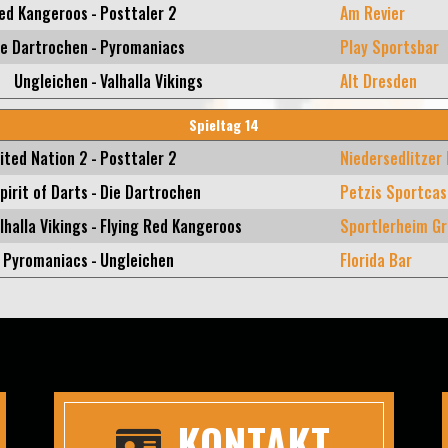
Red Kangeroos
-
Posttaler 2
Am Revier
ie Dartrochen
-
Pyromaniacs
Play Sportsbar
Ungleichen
-
Valhalla Vikings
Alt Dresden
Spieltag 14
ited Nation 2
-
Posttaler 2
Niedersedlitzer
pirit of Darts
-
Die Dartrochen
Petzis Sportcas
lhalla Vikings
-
Flying Red Kangeroos
Sportlerheim Gr
Pyromaniacs
-
Ungleichen
Florida Bar
KONTAKT