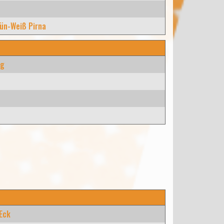
ün-Weiß Pirna
rg
 Eck