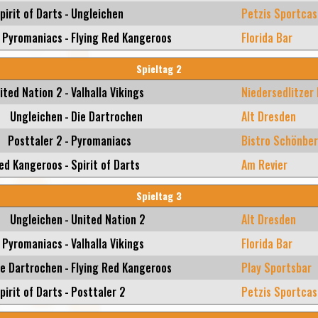
pirit of Darts
-
Ungleichen
Petzis Sportcas
Pyromaniacs
-
Flying Red Kangeroos
Florida Bar
Spieltag 2
ited Nation 2
-
Valhalla Vikings
Niedersedlitzer
Ungleichen
-
Die Dartrochen
Alt Dresden
Posttaler 2
-
Pyromaniacs
Bistro Schönbe
Red Kangeroos
-
Spirit of Darts
Am Revier
Spieltag 3
Ungleichen
-
United Nation 2
Alt Dresden
Pyromaniacs
-
Valhalla Vikings
Florida Bar
ie Dartrochen
-
Flying Red Kangeroos
Play Sportsbar
pirit of Darts
-
Posttaler 2
Petzis Sportcas