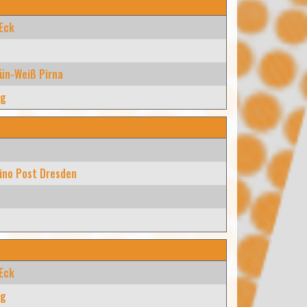
 Eck
ün-Weiß Pirna
rg
ino Post Dresden
 Eck
rg