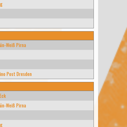
rg
ün-Weiß Pirna
ino Post Dresden
 Eck
ün-Weiß Pirna
rg