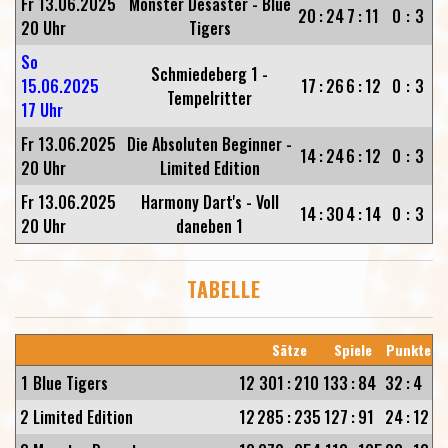
Fr 13.06.2025
Monster Desaster - Blue
20
:
24
7
:
11
0
:
3
20 Uhr
Tigers
So
Schmiedeberg 1 -
15.06.2025
17
:
26
6
:
12
0
:
3
Tempelritter
17 Uhr
Fr 13.06.2025
Die Absoluten Beginner -
14
:
24
6
:
12
0
:
3
20 Uhr
Limited Edition
Fr 13.06.2025
Harmony Dart's - Voll
14
:
30
4
:
14
0
:
3
20 Uhr
daneben 1
TABELLE
Sätze
Spiele
Punkte
1
Blue Tigers
12
301
:
210
133
:
84
32
:
4
2
Limited Edition
12
285
:
235
127
:
91
24
:
12