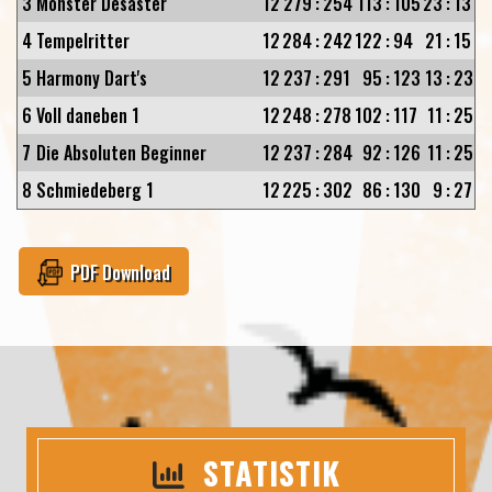
3
Monster Desaster
12
279
:
254
113
:
105
23
:
13
4
Tempelritter
12
284
:
242
122
:
94
21
:
15
5
Harmony Dart's
12
237
:
291
95
:
123
13
:
23
6
Voll daneben 1
12
248
:
278
102
:
117
11
:
25
7
Die Absoluten Beginner
12
237
:
284
92
:
126
11
:
25
8
Schmiedeberg 1
12
225
:
302
86
:
130
9
:
27
PDF Download
STATISTIK