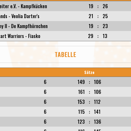
iter e.V. - Kampfkücken
19
:
26
ds - Veolia Darter's
21
:
25
y II - De Kampfhörnchen
19
:
23
Dart Warriors - Fiasko
29
:
13
TABELLE
Sätze
6
149
:
106
6
161
:
106
6
153
:
112
6
115
:
141
6
123
:
136