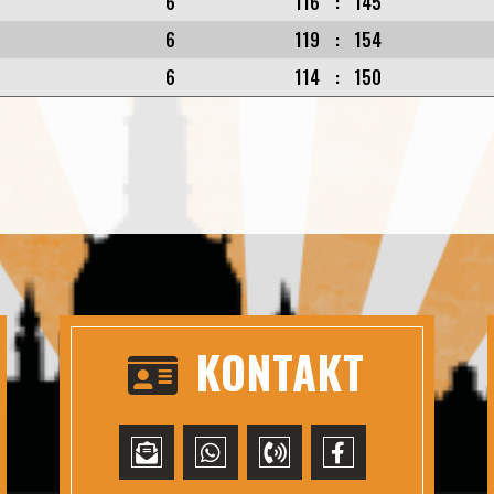
6
116
:
145
6
119
:
154
6
114
:
150
KONTAKT