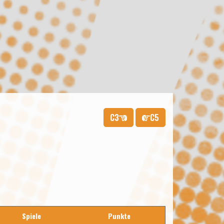
C3
C5
Spiele
Punkte