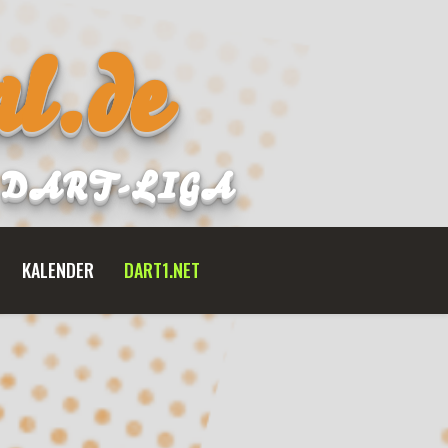
l.de
B DART-LIGA
KALENDER
DART1.NET