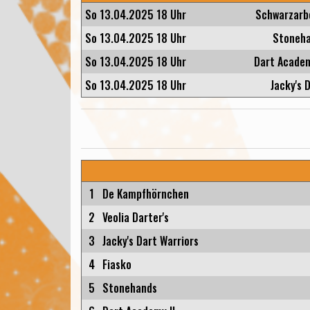
So 13.04.2025 18 Uhr
Schwarzarbe
So 13.04.2025 18 Uhr
Stonehan
So 13.04.2025 18 Uhr
Dart Academ
So 13.04.2025 18 Uhr
Jacky's 
1
De Kampfhörnchen
2
Veolia Darter's
3
Jacky's Dart Warriors
4
Fiasko
5
Stonehands