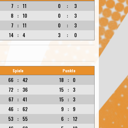
7
:
11
0
:
3
8
:
10
0
:
3
7
:
11
0
:
3
14
:
4
3
:
0
Spiele
Punkte
66
:
42
18
:
0
72
:
36
15
:
3
67
:
41
15
:
3
46
:
62
9
:
9
53
:
55
6
:
12