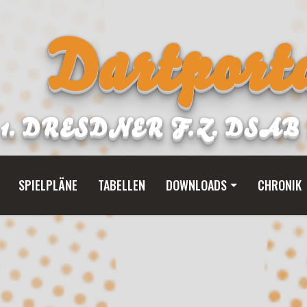
Dartporta
1. DRESDNER F.Z. DSA
SPIELPLÄNE
TABELLEN
DOWNLOADS
CHRONIK