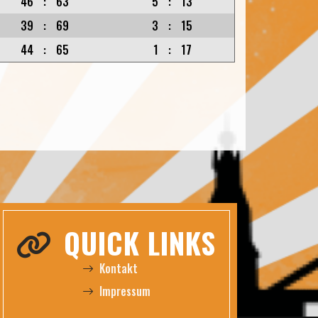
46
:
63
5
:
13
39
:
69
3
:
15
44
:
65
1
:
17
QUICK LINKS
Kontakt
Impressum