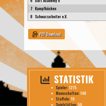
6
Dart Academy II
7
Kampfkücken
8
Schwarzarbeiter e.V.
PDF Download
STATISTIK
Spieler:
1275
Mannschaften:
148
Staffeln:
19
Spielstätten:
56