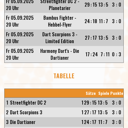
Fr 05.09.2025
Streetfighter DC 2 -
29
:
15
13
:
5
3
:
0
20 Uhr
Planetarier
Fr 05.09.2025
Bambus Fighter -
24
:
18
11
:
7
3
:
0
20 Uhr
Hebbel-Flyer
Fr 05.09.2025
Dart Scorpions 3 -
27
:
17
13
:
5
3
:
0
20 Uhr
Limited Edition
Fr 05.09.2025
Harmony Dart's - Die
17
:
24
7
:
11
0
:
3
20 Uhr
Dartianer
TABELLE
Sätze
Spiele
Punkte
1
Streetfighter DC 2
1
29
:
15
13
:
5
3
:
0
2
Dart Scorpions 3
1
27
:
17
13
:
5
3
:
0
3
Die Dartianer
1
24
:
17
11
:
7
3
:
0