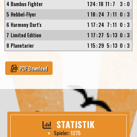
4
Bambus Fighter
1
24
:
18
11
:
7
3
:
0
5
Hebbel-Flyer
1
18
:
24
7
:
11
0
:
3
6
Harmony Dart's
1
17
:
24
7
:
11
0
:
3
7
Limited Edition
1
17
:
27
5
:
13
0
:
3
8
Planetarier
1
15
:
29
5
:
13
0
:
3
PDF Download
STATISTIK
Spieler:
1275