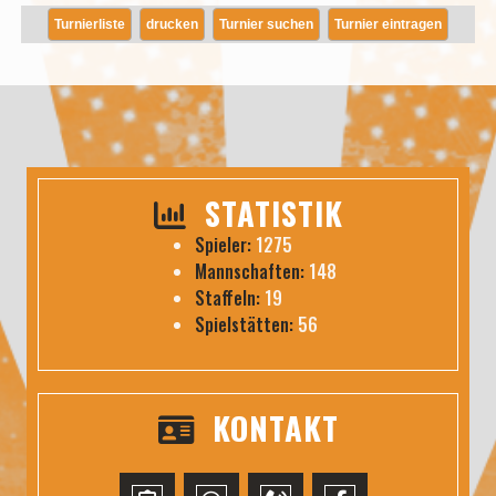
Turnierliste
drucken
Turnier suchen
Turnier eintragen
STATISTIK
Spieler:
1275
Mannschaften:
148
Staffeln:
19
Spielstätten:
56
KONTAKT