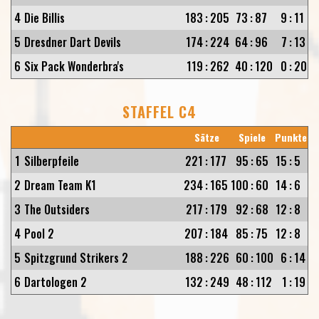
4
Die Billis
183
:
205
73
:
87
9
:
11
5
Dresdner Dart Devils
174
:
224
64
:
96
7
:
13
6
Six Pack Wonderbra's
119
:
262
40
:
120
0
:
20
STAFFEL C4
Sätze
Spiele
Punkte
1
Silberpfeile
221
:
177
95
:
65
15
:
5
2
Dream Team K1
234
:
165
100
:
60
14
:
6
3
The Outsiders
217
:
179
92
:
68
12
:
8
4
Pool 2
207
:
184
85
:
75
12
:
8
5
Spitzgrund Strikers 2
188
:
226
60
:
100
6
:
14
6
Dartologen 2
132
:
249
48
:
112
1
:
19