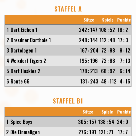
STAFFEL A
Sätze
Spiele
Punkte
1
Dart Eichen 1
242
:
147
108
:
52
18
:
2
2
Dresdner Darthaie 1
248
:
144
112
:
48
17
:
3
3
Dartologen 1
167
:
204
72
:
88
8
:
12
4
Weixdorf Tigers 2
195
:
196
72
:
88
7
:
13
5
Dart Huskies 2
178
:
213
68
:
92
6
:
14
6
Route 66
131
:
243
48
:
112
4
:
16
STAFFEL B1
Sätze
Spiele
Punkte
1
Spice Boys
305
:
157
138
:
54
24
:
0
2
Die Einmaligen
276
:
191
121
:
71
17
:
7