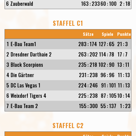
6
Zauberwald
163
:
233
60
:
100
2
:
18
STAFFEL C1
Sätze
Spiele
Punkte
1
E-Bau Team1
283
:
174
127
:
65
21
:
3
2
Dresdner Darthaie 2
263
:
202
114
:
78
17
:
7
3
Black Scorpions
235
:
218
102
:
90
13
:
11
4
Die Gärtner
231
:
238
96
:
96
11
:
13
5
DC Las Vegas 1
224
:
246
91
:
101
11
:
13
6
Weixdorf Tigers 4
225
:
238
87
:
105
10
:
14
7
E-Bau Team 2
155
:
300
55
:
137
1
:
23
STAFFEL C2