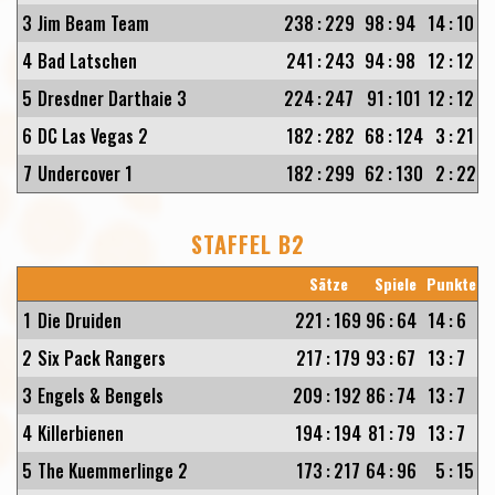
3
Jim Beam Team
238
:
229
98
:
94
14
:
10
4
Bad Latschen
241
:
243
94
:
98
12
:
12
5
Dresdner Darthaie 3
224
:
247
91
:
101
12
:
12
6
DC Las Vegas 2
182
:
282
68
:
124
3
:
21
7
Undercover 1
182
:
299
62
:
130
2
:
22
STAFFEL B2
Sätze
Spiele
Punkte
1
Die Druiden
221
:
169
96
:
64
14
:
6
2
Six Pack Rangers
217
:
179
93
:
67
13
:
7
3
Engels & Bengels
209
:
192
86
:
74
13
:
7
4
Killerbienen
194
:
194
81
:
79
13
:
7
5
The Kuemmerlinge 2
173
:
217
64
:
96
5
:
15