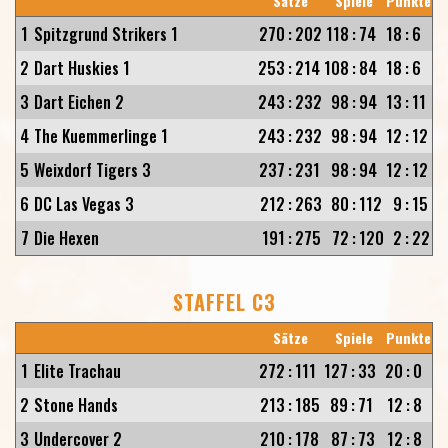
Sätze
Spiele
Punkte
1
Spitzgrund Strikers 1
270
:
202
118
:
74
18
:
6
2
Dart Huskies 1
253
:
214
108
:
84
18
:
6
3
Dart Eichen 2
243
:
232
98
:
94
13
:
11
4
The Kuemmerlinge 1
243
:
232
98
:
94
12
:
12
5
Weixdorf Tigers 3
237
:
231
98
:
94
12
:
12
6
DC Las Vegas 3
212
:
263
80
:
112
9
:
15
7
Die Hexen
191
:
275
72
:
120
2
:
22
STAFFEL C3
Sätze
Spiele
Punkte
1
Elite Trachau
272
:
111
127
:
33
20
:
0
2
Stone Hands
213
:
185
89
:
71
12
:
8
3
Undercover 2
210
:
178
87
:
73
12
:
8