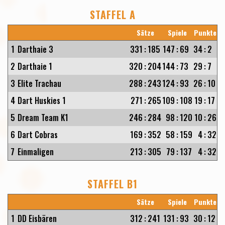
STAFFEL A
Sätze
Spiele
Punkte
1
Darthaie 3
331
:
185
147
:
69
34
:
2
2
Darthaie 1
320
:
204
144
:
73
29
:
7
3
Elite Trachau
288
:
243
124
:
93
26
:
10
4
Dart Huskies 1
271
:
265
109
:
108
19
:
17
5
Dream Team K1
246
:
284
98
:
120
10
:
26
6
Dart Cobras
169
:
352
58
:
159
4
:
32
7
Einmaligen
213
:
305
79
:
137
4
:
32
STAFFEL B1
Sätze
Spiele
Punkte
1
DD Eisbären
312
:
241
131
:
93
30
:
12