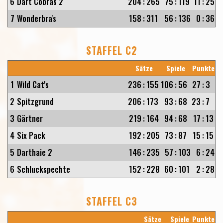
6
Dart Cobras 2
204
:
265
75
:
119
11
:
25
7
Wonderbra's
158
:
311
56
:
136
0
:
36
STAFFEL C2
Sätze
Spiele
Punkte
1
Wild Cat's
236
:
155
106
:
56
27
:
3
2
Spitzgrund
206
:
173
93
:
68
23
:
7
3
Gärtner
219
:
164
94
:
68
17
:
13
4
Six Pack
192
:
205
73
:
87
15
:
15
5
Darthaie 2
146
:
235
57
:
103
6
:
24
6
Schluckspechte
152
:
228
60
:
101
2
:
28
STAFFEL C3
Sätze
Spiele
Punkte