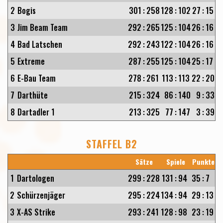
2
Bogis
301
:
258
128
:
102
27
:
15
3
Jim Beam Team
292
:
265
125
:
104
26
:
16
4
Bad Latschen
292
:
243
122
:
104
26
:
16
5
Extreme
287
:
255
125
:
104
25
:
17
6
E-Bau Team
278
:
261
113
:
113
22
:
20
7
Darthüte
215
:
324
86
:
140
9
:
33
8
Dartadler 1
213
:
325
77
:
147
3
:
39
STAFFEL B2
Sätze
Spiele
Punkte
1
Dartologen
299
:
228
131
:
94
35
:
7
2
Schürzenjäger
295
:
224
134
:
94
29
:
13
3
X-AS Strike
293
:
241
128
:
98
23
:
19