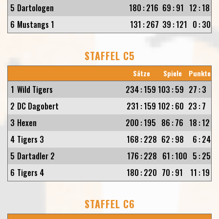
5
Dartologen
180
:
216
69
:
91
12
:
18
6
Mustangs 1
131
:
267
39
:
121
0
:
30
STAFFEL C5
Sätze
Spiele
Punkte
1
Wild Tigers
234
:
159
103
:
59
27
:
3
2
DC Dagobert
231
:
159
102
:
60
23
:
7
3
Hexen
200
:
195
86
:
76
18
:
12
4
Tigers 3
168
:
228
62
:
98
6
:
24
5
Dartadler 2
176
:
228
61
:
100
5
:
25
6
Tigers 4
180
:
220
70
:
91
11
:
19
STAFFEL C6