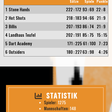
Sätze
Spiele
Punkte
1
Stone Hands
222
:
172
93
:
69
22
:
8
2
Hot Shots
218
:
183
94
:
66
21
:
9
3
Billis
207
:
193
86
:
74
21
:
9
4
Landhaus Teufel
202
:
191
85
:
75
15
:
15
5
Dart Academy
171
:
225
61
:
100
7
:
23
6
Outsiders
180
:
227
63
:
98
4
:
26
STATISTIK
Spieler:
1275
Mannschaften:
148