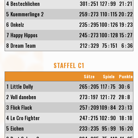
4
Bestechlichen
301
:
251
127
:
99
21
:
21
5
Kuemmerlinge 2
259
:
273
110
:
115
20
:
22
6
Onkelz
235
:
295
100
:
126
19
:
23
7
Happy Hippos
245
:
273
100
:
128
15
:
27
8
Dream Team
212
:
329
75
:
151
6
:
36
STAFFEL C1
Sätze
Spiele
Punkte
1
Little Dolly
265
:
205
117
:
75
30
:
6
2
Voll daneben
273
:
197
121
:
72
28
:
8
3
Flick Flack
257
:
209
109
:
84
23
:
13
4
Le Cro Fighter
247
:
215
102
:
90
18
:
18
5
Eichen
233
:
235
95
:
99
16
:
20