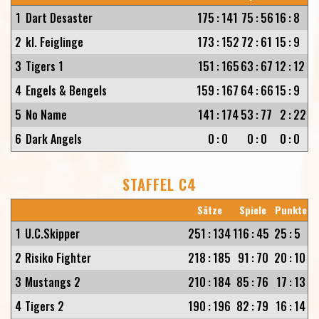
1
Dart Desaster
175
:
141
75
:
56
16
:
8
2
kl. Feiglinge
173
:
152
72
:
61
15
:
9
3
Tigers 1
151
:
165
63
:
67
12
:
12
4
Engels & Bengels
159
:
167
64
:
66
15
:
9
5
No Name
141
:
174
53
:
77
2
:
22
6
Dark Angels
0
:
0
0
:
0
0
:
0
STAFFEL C4
Sätze
Spiele
Punkte
1
U.C.Skipper
251
:
134
116
:
45
25
:
5
2
Risiko Fighter
218
:
185
91
:
70
20
:
10
3
Mustangs 2
210
:
184
85
:
76
17
:
13
4
Tigers 2
190
:
196
82
:
79
16
:
14