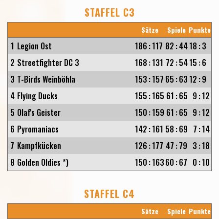
STAFFEL C3
Sätze
Spiele
Punkte
1
Legion Ost
186
:
117
82
:
44
18
:
3
2
Streetfighter DC 3
168
:
131
72
:
54
15
:
6
3
T-Birds Weinböhla
153
:
157
65
:
63
12
:
9
4
Flying Ducks
155
:
165
61
:
65
9
:
12
5
Olaf's Geister
150
:
159
61
:
65
9
:
12
6
Pyromaniacs
142
:
161
58
:
69
7
:
14
7
Kampfkücken
126
:
177
47
:
79
3
:
18
8
Golden Oldies *)
150
:
163
60
:
67
0
:
10
STAFFEL C4
Sätze
Spiele
Punkte