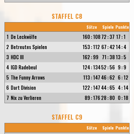
STAFFEL C8
Sätze
Spiele
Punkte
1
De Leckwölfe
160
:
108
72
:
37
17
:
1
2
Betreutes Spielen
153
:
112
67
:
42
14
:
4
3
HDC III
162
:
99
71
:
38
13
:
5
4
IGD Radebeul
124
:
134
52
:
56
9
:
9
5
The Funny Arrows
113
:
147
46
:
62
6
:
12
6
Dart Division
122
:
147
44
:
65
4
:
14
7
Nix zu Verlieren
89
:
176
28
:
80
0
:
18
STAFFEL C9
Sätze
Spiele
Punkte