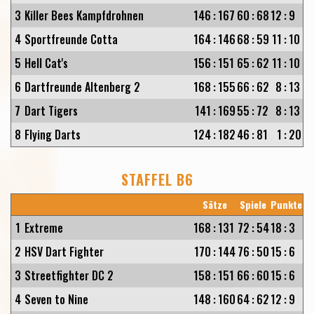
3
Killer Bees Kampfdrohnen
146
:
167
60
:
68
12
:
9
4
Sportfreunde Cotta
164
:
146
68
:
59
11
:
10
5
Hell Cat's
156
:
151
65
:
62
11
:
10
6
Dartfreunde Altenberg 2
168
:
155
66
:
62
8
:
13
7
Dart Tigers
141
:
169
55
:
72
8
:
13
8
Flying Darts
124
:
182
46
:
81
1
:
20
STAFFEL B6
Sätze
Spiele
Punkte
1
Extreme
168
:
131
72
:
54
18
:
3
2
HSV Dart Fighter
170
:
144
76
:
50
15
:
6
3
Streetfighter DC 2
158
:
151
66
:
60
15
:
6
4
Seven to Nine
148
:
160
64
:
62
12
:
9