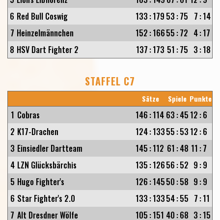
6
Red Bull Coswig
133
:
179
53
:
75
7
:
14
7
Heinzelmännchen
152
:
166
55
:
72
4
:
17
8
HSV Dart Fighter 2
137
:
173
51
:
75
3
:
18
STAFFEL C7
Sätze
Spiele
Punkte
1
Cobras
146
:
114
63
:
45
12
:
6
2
K17-Drachen
124
:
133
55
:
53
12
:
6
3
Einsiedler Dartteam
145
:
112
61
:
48
11
:
7
4
LZN Glücksbärchis
135
:
126
56
:
52
9
:
9
5
Hugo Fighter's
126
:
145
50
:
58
9
:
9
6
Star Fighter's 2.0
133
:
133
54
:
55
7
:
11
7
Alt Dresdner Wölfe
105
:
151
40
:
68
3
:
15