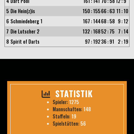
4
Dart Pool
161
:
141
70
:
58
12
:
9
5
Die Hein(z)is
150
:
155
66
:
63
11
:
10
6
Schmiedeberg 1
167
:
144
68
:
58
9
:
12
7
Die Lutscher 2
132
:
168
52
:
75
7
:
14
8
Spirit of Darts
97
:
192
36
:
91
2
:
19
STATISTIK
Spieler:
1275
Mannschaften:
148
Staffeln:
19
Spielstätten:
56