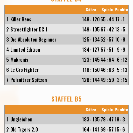
Sätze
Spiele
Punkte
1
Killer Bees
148
:
120
65
:
44
17
:
1
2
Streetfighter DC 1
149
:
105
67
:
42
13
:
5
3
Die Absoluten Beginner
125
:
134
52
:
57
10
:
8
4
Limited Edition
134
:
127
57
:
51
9
:
9
5
Makronis
123
:
145
44
:
64
6
:
12
6
Le Cro Fighter
118
:
150
46
:
63
5
:
13
7
Pulsnitzer Spitzen
128
:
144
49
:
59
3
:
15
STAFFEL B5
Sätze
Spiele
Punkte
1
Ungleichen
183
:
135
79
:
47
18
:
3
2
Old Tigers 2.0
164
:
141
69
:
57
15
:
6