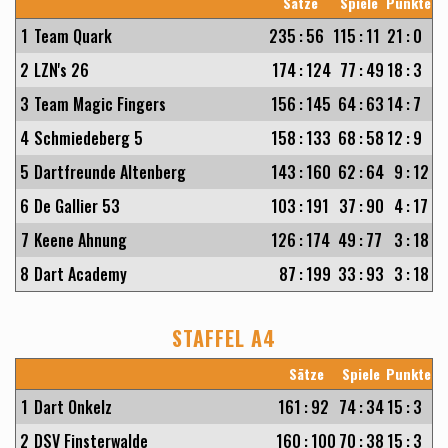
Sätze
Spiele
Punkte
1
Team Quark
235
:
56
115
:
11
21
:
0
2
LZN's 26
174
:
124
77
:
49
18
:
3
3
Team Magic Fingers
156
:
145
64
:
63
14
:
7
4
Schmiedeberg 5
158
:
133
68
:
58
12
:
9
5
Dartfreunde Altenberg
143
:
160
62
:
64
9
:
12
6
De Gallier 53
103
:
191
37
:
90
4
:
17
7
Keene Ahnung
126
:
174
49
:
77
3
:
18
8
Dart Academy
87
:
199
33
:
93
3
:
18
STAFFEL A4
Sätze
Spiele
Punkte
1
Dart Onkelz
161
:
92
74
:
34
15
:
3
2
DSV Finsterwalde
160
:
100
70
:
38
15
:
3