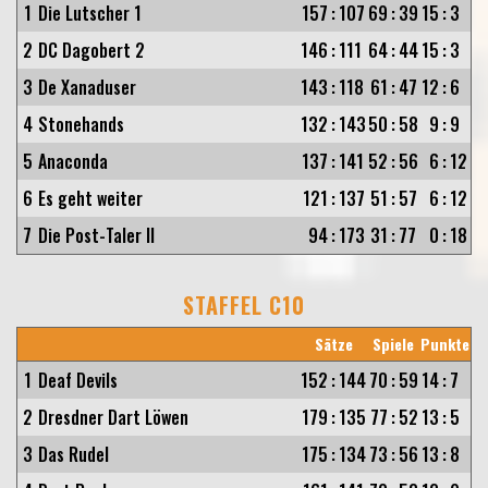
1
Die Lutscher 1
157
:
107
69
:
39
15
:
3
2
DC Dagobert 2
146
:
111
64
:
44
15
:
3
3
De Xanaduser
143
:
118
61
:
47
12
:
6
4
Stonehands
132
:
143
50
:
58
9
:
9
5
Anaconda
137
:
141
52
:
56
6
:
12
6
Es geht weiter
121
:
137
51
:
57
6
:
12
7
Die Post-Taler II
94
:
173
31
:
77
0
:
18
STAFFEL C10
Sätze
Spiele
Punkte
1
Deaf Devils
152
:
144
70
:
59
14
:
7
2
Dresdner Dart Löwen
179
:
135
77
:
52
13
:
5
3
Das Rudel
175
:
134
73
:
56
13
:
8