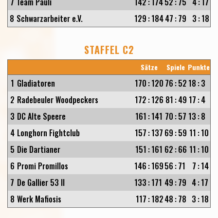
7
Team Pauli
142
:
174
52
:
75
4
:
17
8
Schwarzarbeiter e.V.
129
:
184
47
:
79
3
:
18
STAFFEL C2
Sätze
Spiele
Punkte
1
Gladiatoren
170
:
120
76
:
52
18
:
3
2
Radebeuler Woodpeckers
172
:
126
81
:
49
17
:
4
3
DC Alte Speere
161
:
141
70
:
57
13
:
8
4
Longhorn Fightclub
157
:
137
69
:
59
11
:
10
5
Die Dartianer
151
:
161
62
:
66
11
:
10
6
Promi Promillos
146
:
169
56
:
71
7
:
14
7
De Gallier 53 II
133
:
171
49
:
79
4
:
17
8
Werk Mafiosis
117
:
182
48
:
78
3
:
18