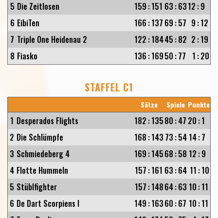
5
Die Zeitlosen
159
:
151
63
:
63
12
:
9
6
EibiTen
166
:
137
69
:
57
9
:
12
7
Triple One Heidenau 2
122
:
184
45
:
82
2
:
19
8
Fiasko
136
:
169
50
:
77
1
:
20
STAFFEL C1
Sätze
Spiele
Punkte
1
Desperados Flights
182
:
135
80
:
47
20
:
1
2
Die Schlümpfe
168
:
143
73
:
54
14
:
7
3
Schmiedeberg 4
169
:
145
68
:
58
12
:
9
4
Flotte Hummeln
157
:
161
63
:
64
11
:
10
5
Stüblfighter
157
:
148
64
:
63
10
:
11
6
De Dart Scorpiens I
149
:
163
60
:
67
10
:
11