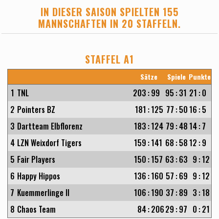
IN DIESER SAISON SPIELTEN 155
MANNSCHAFTEN IN 20 STAFFELN.
STAFFEL A1
Sätze
Spiele
Punkte
1
TNL
203
:
99
95
:
31
21
:
0
2
Pointers BZ
181
:
125
77
:
50
16
:
5
3
Dartteam Elbflorenz
183
:
124
79
:
48
14
:
7
4
LZN Weixdorf Tigers
159
:
141
68
:
58
12
:
9
5
Fair Players
150
:
157
63
:
63
9
:
12
6
Happy Hippos
136
:
160
57
:
69
9
:
12
7
Kuemmerlinge II
106
:
190
37
:
89
3
:
18
8
Chaos Team
84
:
206
29
:
97
0
:
21