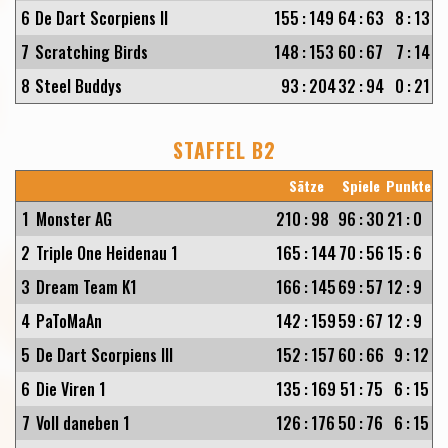
6
De Dart Scorpiens II
155
:
149
64
:
63
8
:
13
7
Scratching Birds
148
:
153
60
:
67
7
:
14
8
Steel Buddys
93
:
204
32
:
94
0
:
21
STAFFEL B2
Sätze
Spiele
Punkte
1
Monster AG
210
:
98
96
:
30
21
:
0
2
Triple One Heidenau 1
165
:
144
70
:
56
15
:
6
3
Dream Team K1
166
:
145
69
:
57
12
:
9
4
PaToMaAn
142
:
159
59
:
67
12
:
9
5
De Dart Scorpiens III
152
:
157
60
:
66
9
:
12
6
Die Viren 1
135
:
169
51
:
75
6
:
15
7
Voll daneben 1
126
:
176
50
:
76
6
:
15