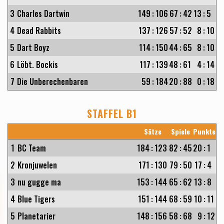
3
Charles Dartwin
149
:
106
67
:
42
13
:
5
4
Dead Rabbits
137
:
126
57
:
52
8
:
10
5
Dart Boyz
114
:
150
44
:
65
8
:
10
6
Löbt. Bockis
117
:
139
48
:
61
4
:
14
7
Die Unberechenbaren
59
:
184
20
:
88
0
:
18
STAFFEL B1
Sätze
Spiele
Punkte
1
BC Team
184
:
123
82
:
45
20
:
1
2
Kronjuwelen
171
:
130
79
:
50
17
:
4
3
nu gugge ma
153
:
144
65
:
62
13
:
8
4
Blue Tigers
151
:
144
68
:
59
10
:
11
5
Planetarier
148
:
156
58
:
68
9
:
12