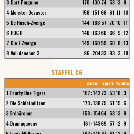
3
Dart Pinguine
170
:
130
74
:
53
13
:
8
4
Monster Desaster
158
:
151
68
:
61
11
:
10
5
De Husch-Zwerge
144
:
168
57
:
70
10
:
11
6
HDC II
146
:
163
60
:
66
9
:
12
7
Die 7 Zwerge
149
:
160
59
:
68
8
:
13
8
Voll daneben 3
96
:
204
33
:
93
3
:
18
STAFFEL C6
Sätze
Spiele
Punkte
1
Fourty One Tigers
167
:
142
73
:
53
18
:
3
2
Die Schlafmützen
173
:
138
75
:
51
15
:
6
3
Erdbärchen
158
:
154
64
:
63
13
:
8
4
Dramaqueens
161
:
143
69
:
57
12
:
9
5
Lion's Elbflorenz
163
:
149
67
:
61
12
:
9