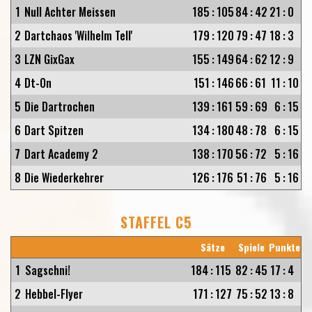
1
Null Achter Meissen
185
:
105
84
:
42
21
:
0
2
Dartchaos 'Wilhelm Tell'
179
:
120
79
:
47
18
:
3
3
LZN GixGax
155
:
149
64
:
62
12
:
9
4
Dt-On
151
:
146
66
:
61
11
:
10
5
Die Dartrochen
139
:
161
59
:
69
6
:
15
6
Dart Spitzen
134
:
180
48
:
78
6
:
15
7
Dart Academy 2
138
:
170
56
:
72
5
:
16
8
Die Wiederkehrer
126
:
176
51
:
76
5
:
16
STAFFEL C5
Sätze
Spiele
Punkte
1
Sagschni!
184
:
115
82
:
45
17
:
4
2
Hebbel-Flyer
171
:
127
75
:
52
13
:
8