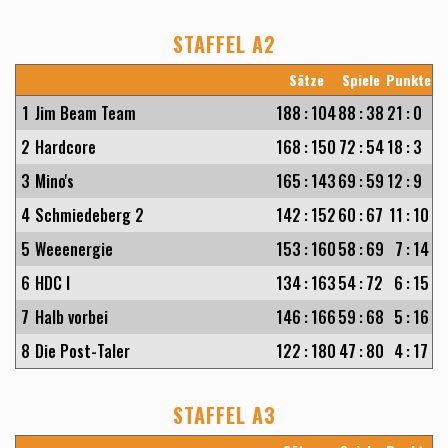
STAFFEL A2
Sätze
Spiele
Punkte
1
Jim Beam Team
188
:
104
88
:
38
21
:
0
2
Hardcore
168
:
150
72
:
54
18
:
3
3
Mino's
165
:
143
69
:
59
12
:
9
4
Schmiedeberg 2
142
:
152
60
:
67
11
:
10
5
Weeenergie
153
:
160
58
:
69
7
:
14
6
HDC I
134
:
163
54
:
72
6
:
15
7
Halb vorbei
146
:
166
59
:
68
5
:
16
8
Die Post-Taler
122
:
180
47
:
80
4
:
17
STAFFEL A3