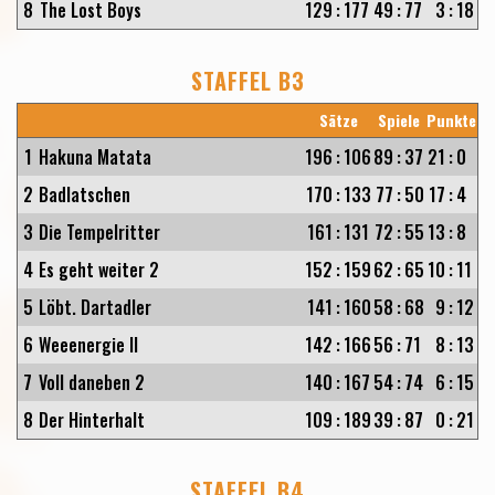
8
The Lost Boys
129
:
177
49
:
77
3
:
18
STAFFEL B3
Sätze
Spiele
Punkte
1
Hakuna Matata
196
:
106
89
:
37
21
:
0
2
Badlatschen
170
:
133
77
:
50
17
:
4
3
Die Tempelritter
161
:
131
72
:
55
13
:
8
4
Es geht weiter 2
152
:
159
62
:
65
10
:
11
5
Löbt. Dartadler
141
:
160
58
:
68
9
:
12
6
Weeenergie II
142
:
166
56
:
71
8
:
13
7
Voll daneben 2
140
:
167
54
:
74
6
:
15
8
Der Hinterhalt
109
:
189
39
:
87
0
:
21
STAFFEL B4