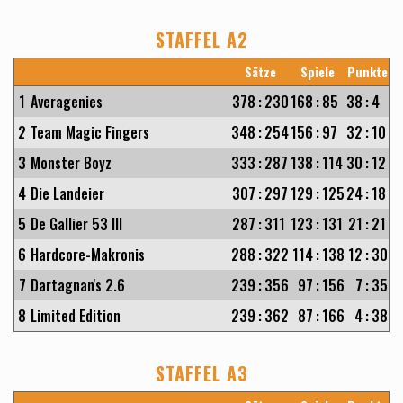
STAFFEL A2
Sätze
Spiele
Punkte
1
Averagenies
378
:
230
168
:
85
38
:
4
2
Team Magic Fingers
348
:
254
156
:
97
32
:
10
3
Monster Boyz
333
:
287
138
:
114
30
:
12
4
Die Landeier
307
:
297
129
:
125
24
:
18
5
De Gallier 53 III
287
:
311
123
:
131
21
:
21
6
Hardcore-Makronis
288
:
322
114
:
138
12
:
30
7
Dartagnan's 2.6
239
:
356
97
:
156
7
:
35
8
Limited Edition
239
:
362
87
:
166
4
:
38
STAFFEL A3