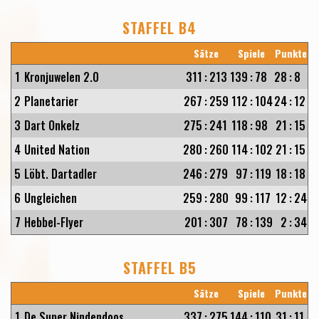
STAFFEL B4
Sätze
Spiele
Punkte
1
Kronjuwelen 2.0
311
:
213
139
:
78
28
:
8
2
Planetarier
267
:
259
112
:
104
24
:
12
3
Dart Onkelz
275
:
241
118
:
98
21
:
15
4
United Nation
280
:
260
114
:
102
21
:
15
5
Löbt. Dartadler
246
:
279
97
:
119
18
:
18
6
Ungleichen
259
:
280
99
:
117
12
:
24
7
Hebbel-Flyer
201
:
307
78
:
139
2
:
34
STAFFEL B5
Sätze
Spiele
Punkte
1
De Super Nindendoos
337
:
275
144
:
110
31
:
11