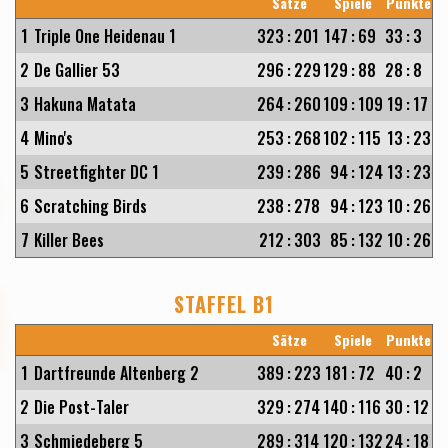
Sätze
Spiele
Punkte
1
Triple One Heidenau 1
323
:
201
147
:
69
33
:
3
2
De Gallier 53
296
:
229
129
:
88
28
:
8
3
Hakuna Matata
264
:
260
109
:
109
19
:
17
4
Mino's
253
:
268
102
:
115
13
:
23
5
Streetfighter DC 1
239
:
286
94
:
124
13
:
23
6
Scratching Birds
238
:
278
94
:
123
10
:
26
7
Killer Bees
212
:
303
85
:
132
10
:
26
STAFFEL B1
Sätze
Spiele
Punkte
1
Dartfreunde Altenberg 2
389
:
223
181
:
72
40
:
2
2
Die Post-Taler
329
:
274
140
:
116
30
:
12
3
Schmiedeberg 5
289
:
314
120
:
132
24
:
18