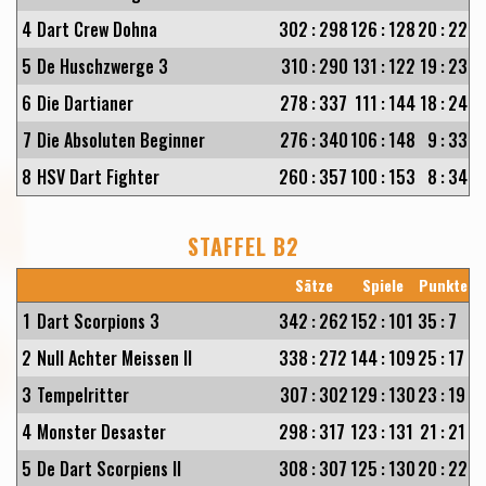
4
Dart Crew Dohna
302
:
298
126
:
128
20
:
22
5
De Huschzwerge 3
310
:
290
131
:
122
19
:
23
6
Die Dartianer
278
:
337
111
:
144
18
:
24
7
Die Absoluten Beginner
276
:
340
106
:
148
9
:
33
8
HSV Dart Fighter
260
:
357
100
:
153
8
:
34
STAFFEL B2
Sätze
Spiele
Punkte
1
Dart Scorpions 3
342
:
262
152
:
101
35
:
7
2
Null Achter Meissen II
338
:
272
144
:
109
25
:
17
3
Tempelritter
307
:
302
129
:
130
23
:
19
4
Monster Desaster
298
:
317
123
:
131
21
:
21
5
De Dart Scorpiens II
308
:
307
125
:
130
20
:
22