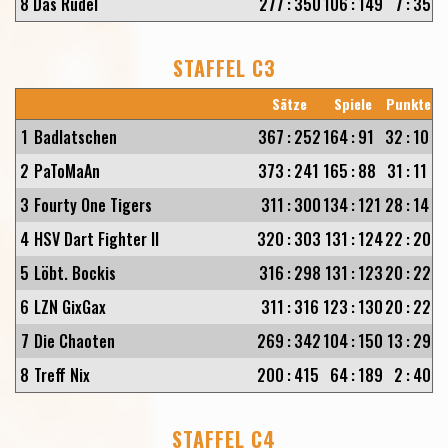
8
Das Rudel
277
:
350
106
:
149
7
:
35
STAFFEL C3
Sätze
Spiele
Punkte
1
Badlatschen
367
:
252
164
:
91
32
:
10
2
PaToMaAn
373
:
241
165
:
88
31
:
11
3
Fourty One Tigers
311
:
300
134
:
121
28
:
14
4
HSV Dart Fighter II
320
:
303
131
:
124
22
:
20
5
Löbt. Bockis
316
:
298
131
:
123
20
:
22
6
LZN GixGax
311
:
316
123
:
130
20
:
22
7
Die Chaoten
269
:
342
104
:
150
13
:
29
8
Treff Nix
200
:
415
64
:
189
2
:
40
STAFFEL C4