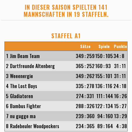
IN DIESER SAISON SPIELTEN 141
MANNSCHAFTEN IN 19 STAFFELN.
STAFFEL A1
Sätze
Spiele
Punkte
1
Jim Beam Team
349
:
259
150
:
105
34
:
8
2
Dartfreunde Altenberg
365
:
252
160
:
93
31
:
11
3
Weeenergie
349
:
262
155
:
101
31
:
11
4
The Lost Boys
335
:
278
136
:
116
24
:
18
5
Gladiatoren
274
:
331
111
:
144
16
:
26
6
Bambus Fighter
288
:
326
122
:
134
15
:
27
7
nu gugge ma
239
:
360
94
:
160
13
:
29
8
Radebeuler Woodpeckers
234
:
365
89
:
164
4
:
38