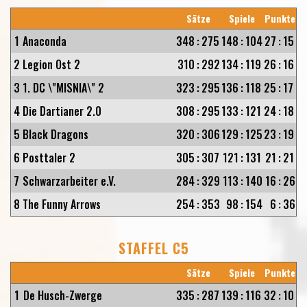
Sätze
Spiele
Punkte
1
Anaconda
348
:
275
148
:
104
27
:
15
2
Legion Ost 2
310
:
292
134
:
119
26
:
16
3
1. DC \"MISNIA\" 2
323
:
295
136
:
118
25
:
17
4
Die Dartianer 2.0
308
:
295
133
:
121
24
:
18
5
Black Dragons
320
:
306
129
:
125
23
:
19
6
Posttaler 2
305
:
307
121
:
131
21
:
21
7
Schwarzarbeiter e.V.
284
:
329
113
:
140
16
:
26
8
The Funny Arrows
254
:
353
98
:
154
6
:
36
STAFFEL C5
Sätze
Spiele
Punkte
1
De Husch-Zwerge
335
:
287
139
:
116
32
:
10