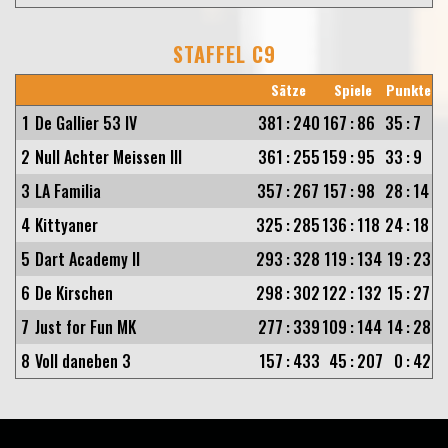
STAFFEL C9
Sätze
Spiele
Punkte
1
De Gallier 53 IV
381
:
240
167
:
86
35
:
7
2
Null Achter Meissen III
361
:
255
159
:
95
33
:
9
3
LA Familia
357
:
267
157
:
98
28
:
14
4
Kittyaner
325
:
285
136
:
118
24
:
18
5
Dart Academy II
293
:
328
119
:
134
19
:
23
6
De Kirschen
298
:
302
122
:
132
15
:
27
7
Just for Fun MK
277
:
339
109
:
144
14
:
28
8
Voll daneben 3
157
:
433
45
:
207
0
:
42