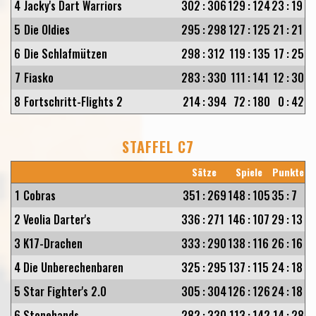
4
Jacky's Dart Warriors
302
:
306
129
:
124
23
:
19
5
Die Oldies
295
:
298
127
:
125
21
:
21
6
Die Schlafmützen
298
:
312
119
:
135
17
:
25
7
Fiasko
283
:
330
111
:
141
12
:
30
8
Fortschritt-Flights 2
214
:
394
72
:
180
0
:
42
STAFFEL C7
Sätze
Spiele
Punkte
1
Cobras
351
:
269
148
:
105
35
:
7
2
Veolia Darter's
336
:
271
146
:
107
29
:
13
3
K17-Drachen
333
:
290
138
:
116
26
:
16
4
Die Unberechenbaren
325
:
295
137
:
115
24
:
18
5
Star Fighter's 2.0
305
:
304
126
:
126
24
:
18
6
Stonehands
282
:
330
113
:
142
14
:
28