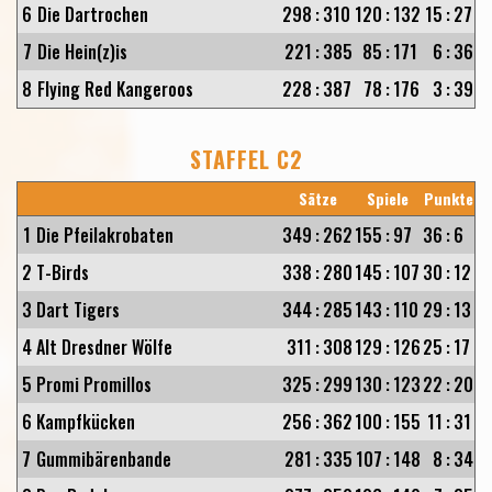
6
Die Dartrochen
298
:
310
120
:
132
15
:
27
7
Die Hein(z)is
221
:
385
85
:
171
6
:
36
8
Flying Red Kangeroos
228
:
387
78
:
176
3
:
39
STAFFEL C2
Sätze
Spiele
Punkte
1
Die Pfeilakrobaten
349
:
262
155
:
97
36
:
6
2
T-Birds
338
:
280
145
:
107
30
:
12
3
Dart Tigers
344
:
285
143
:
110
29
:
13
4
Alt Dresdner Wölfe
311
:
308
129
:
126
25
:
17
5
Promi Promillos
325
:
299
130
:
123
22
:
20
6
Kampfkücken
256
:
362
100
:
155
11
:
31
7
Gummibärenbande
281
:
335
107
:
148
8
:
34