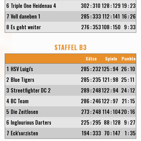
6
Triple One Heidenau 4
302
:
310
128
:
129
19
:
23
7
Voll daneben 1
285
:
333
112
:
141
16
:
26
8
Es geht weiter
276
:
353
108
:
150
9
:
33
STAFFEL B3
Sätze
Spiele
Punkte
1
HSV Luigi's
285
:
232
125
:
94
26
:
10
2
Blue Tigers
285
:
235
121
:
98
25
:
11
3
Streetfighter DC 2
289
:
248
122
:
94
24
:
12
4
BC Team
286
:
246
122
:
97
21
:
15
5
Die Zeitlosen
273
:
248
114
:
104
20
:
16
6
Inglourious Darters
225
:
295
88
:
128
9
:
27
7
Eck'sorzisten
194
:
333
70
:
147
1
:
35