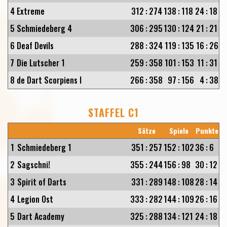
4
Extreme
312
:
274
138
:
118
24
:
18
5
Schmiedeberg 4
306
:
295
130
:
124
21
:
21
6
Deaf Devils
288
:
324
119
:
135
16
:
26
7
Die Lutscher 1
259
:
358
101
:
153
11
:
31
8
de Dart Scorpiens I
266
:
358
97
:
156
4
:
38
STAFFEL C1
Sätze
Spiele
Punkte
1
Schmiedeberg 1
351
:
257
152
:
102
36
:
6
2
Sagschni!
355
:
244
156
:
98
30
:
12
3
Spirit of Darts
331
:
289
148
:
108
28
:
14
4
Legion Ost
333
:
282
144
:
109
26
:
16
5
Dart Academy
325
:
288
134
:
121
24
:
18