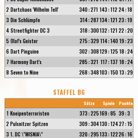
2
Dartchaos 'Wilhelm Tell'
340
:
271
143
:
112
24
:
18
3
Die Schlümpfe
314
:
287
134
:
121
23
:
19
4
Streetfighter DC 3
318
:
300
132
:
121
22
:
20
5
Olaf's Geister
275
:
329
114
:
140
19
:
23
6
Dart Pinguine
302
:
308
129
:
125
18
:
24
7
Harmony Dart's
285
:
321
117
:
137
18
:
24
8
Seven to Nine
268
:
348
103
:
150
13
:
29
STAFFEL B6
Sätze
Spiele
Punkte
1
Kneipenterroristen
373
:
225
169
:
85
39
:
3
2
Pulsnitzer Spitzen
309
:
304
130
:
124
27
:
15
3
1. DC \"MISNIA\"
320
:
295
133
:
122
26
:
16