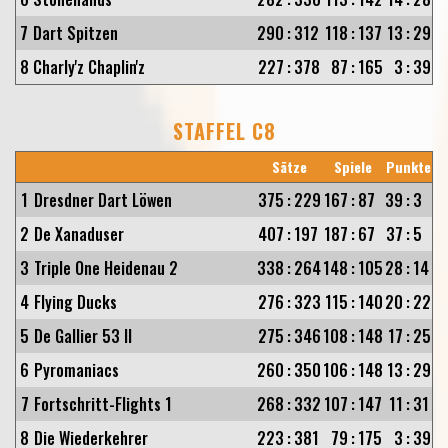
7
Dart Spitzen
290
:
312
118
:
137
13
:
29
8
Charly'z Chaplin'z
227
:
378
87
:
165
3
:
39
STAFFEL C8
Sätze
Spiele
Punkte
1
Dresdner Dart Löwen
375
:
229
167
:
87
39
:
3
2
De Xanaduser
407
:
197
187
:
67
37
:
5
3
Triple One Heidenau 2
338
:
264
148
:
105
28
:
14
4
Flying Ducks
276
:
323
115
:
140
20
:
22
5
De Gallier 53 II
275
:
346
108
:
148
17
:
25
6
Pyromaniacs
260
:
350
106
:
148
13
:
29
7
Fortschritt-Flights 1
268
:
332
107
:
147
11
:
31
8
Die Wiederkehrer
223
:
381
79
:
175
3
:
39