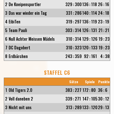
2
De Kneipensportler
329
:
300
136
:
118
26
:
16
3
Das war wieder ein Tag
331
:
286
140
:
114
24
:
18
4
EibiTen
319
:
297
136
:
119
23
:
19
5
Team Pauli
303
:
314
126
:
131
21
:
21
6
Null Achter Meissen Mädels
310
:
314
129
:
126
19
:
23
7
DC Dagobert
310
:
323
120
:
133
19
:
23
8
Erdbärchen
243
:
359
92
:
161
4
:
38
STAFFEL C6
Sätze
Spiele
Punkte
1
Old Tigers 2.0
383
:
227
172
:
80
36
:
6
2
Voll daneben 2
339
:
271
147
:
105
30
:
12
3
Nicht mit uns
313
:
289
133
:
120
29
:
13